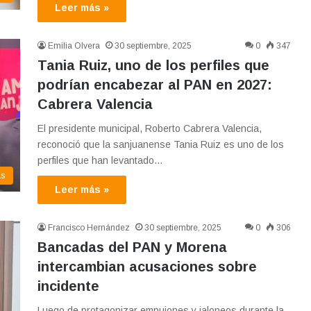
Leer más »
Emilia Olvera
30 septiembre, 2025
0
347
Tania Ruiz, uno de los perfiles que
podrían encabezar al PAN en 2027:
Cabrera Valencia
El presidente municipal, Roberto Cabrera Valencia,
reconoció que la sanjuanense Tania Ruiz es uno de los
perfiles que han levantado…
as
Leer más »
Francisco Hernández
30 septiembre, 2025
0
306
Bancadas del PAN y Morena
intercambian acusaciones sobre
incidente
Luego de protagonizar empujones y jaloneos durante la