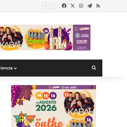
Facebook
X
Instagram
Telegram
RSS
Buscar por
iencia