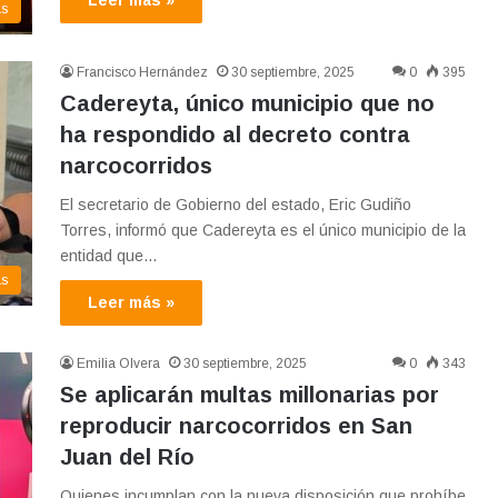
Leer más »
as
Francisco Hernández
30 septiembre, 2025
0
395
Cadereyta, único municipio que no
ha respondido al decreto contra
narcocorridos
El secretario de Gobierno del estado, Eric Gudiño
Torres, informó que Cadereyta es el único municipio de la
entidad que…
as
Leer más »
Emilia Olvera
30 septiembre, 2025
0
343
Se aplicarán multas millonarias por
reproducir narcocorridos en San
Juan del Río
Quienes incumplan con la nueva disposición que prohíbe