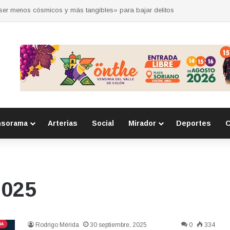
 por la seguridad durante sesión estatal realizada en La Llave
nsorama
Arterias
Social
Mirador
Deportes
C
2025
Rodrigo Mérida
30 septiembre, 2025
0
334