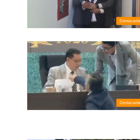
Destacad
Destacad