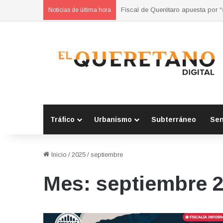
Refuerzan municipios coordinación
Noticias de última hora
Tráfico
Urbanismo
Subterráneo
Se
Inicio
/
2025
/
septiembre
Mes:
septiembre 