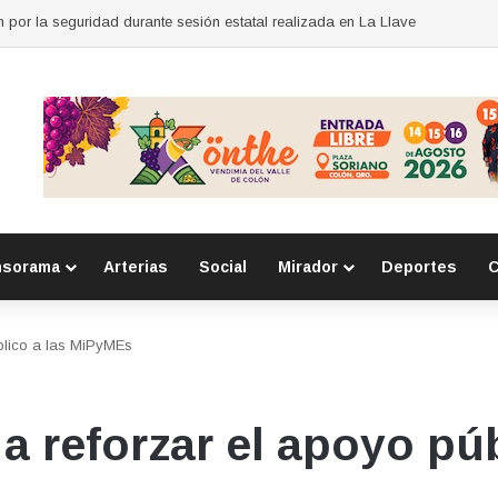
r Herramientas para Exportar
nsorama
Arterias
Social
Mirador
Deportes
C
lico a las MiPyMEs
reforzar el apoyo púb