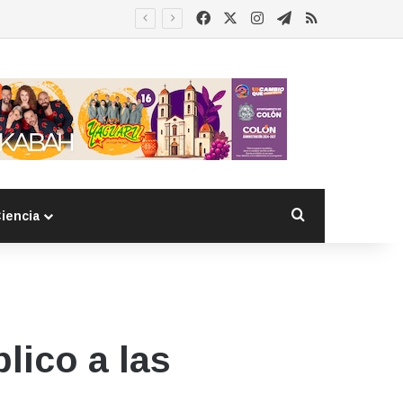
Facebook
X
Instagram
Telegram
RSS
Buscar por
iencia
lico a las