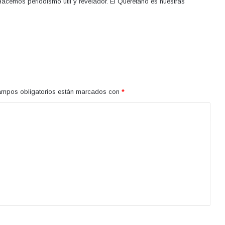
acemos periodismo útil y revelador. El Queretano es nuestras
ampos obligatorios están marcados con
*