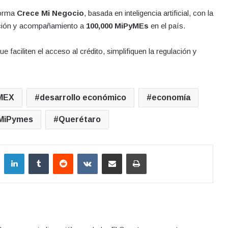
forma
Crece Mi Negocio
, basada en inteligencia artificial, con la
tación y acompañamiento a
100,000 MiPyMEs
en el país.
e faciliten el acceso al crédito, simplifiquen la regulación y
MEX
desarrollo económico
economía
MiPymes
Querétaro
LinkedIn
Tumblr
Reddit
VKontakte
Compartir por correo electrónico
Imprimir