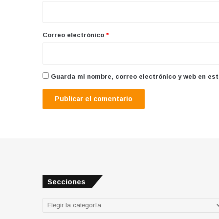
i
o
*
Correo electrónico
*
Guarda mi nombre, correo electrónico y web en es
Secciones
Secciones