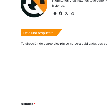
Informamos y disfrutamos Querétaro. H
historias.
Sitio
Facebook
X
Instagram
web
Deja una respuesta
Tu dirección de correo electrónico no será publicada.
Los c
C
o
m
e
n
t
a
r
Nombre
*