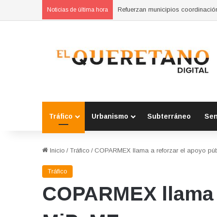
Clausura Marco Del Prete el talle
Noticias de última hora
Tráfico
Urbanismo
Subterráneo
Se
Inicio
/
Tráfico
/
COPARMEX llama a reforzar el apoyo púb
Tráfico
COPARMEX llama a 