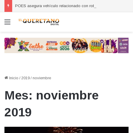
POES asegura vehículo relacionado con robos a comercio con violencia en Querétaro y Guanajuato; hay un detenido
Menú
Inicio
/
2019
/
noviembre
Mes:
noviembre
2019