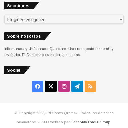
Secciones
Secciones
Sobre nosotros
Informamos y disfrutamos Querétaro. Hacemos periodismo útil y
revelador. El Queretano es nuestras historias.
Social
Facebook
X
Instagram
Telegram
RSS
© Copyright 2026, Ediciones Qromex. Todos los derechos
reservados. - Desarrollado por
Horizonte Media Group
.