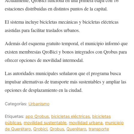
Actualmente, QroBici funciona en una primera etapa con 16
estaciones distribuidas en distintos puntos de la capital.
El sistema incluye bicicletas mecánicas y bicicletas eléctricas
asistidas para facilitar traslados urbanos.
Además del esquema gratuito temporal, el municipio informó que
existen membresías QroBici y bonos integrados con Qrobus para
ofrecer opciones de movilidad intermodal.
Las autoridades municipales señalaron que el programa busca
impulsar alternativas de transporte más sustentables y ampliar las
opciones de desplazamiento en la ciudad.
Categorías:
Urbanismo
Etiquetas:
app Qrobus
,
bicicletas eléctricas
,
bicicletas
públicas
,
movilidad sustentable
,
movilidad urbana
,
municipio
de Querétaro
,
Qrobici
,
Qrobus
,
Querétaro
,
transporte