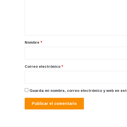
e
n
t
a
r
Nombre
*
i
o
*
Correo electrónico
*
Guarda mi nombre, correo electrónico y web en es