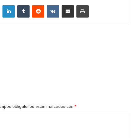
LinkedIn
Tumblr
Reddit
VKontakte
Compartir por correo electrónico
Imprimir
ampos obligatorios están marcados con
*