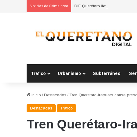
DIF Querétaro lleva pláticas sobr
Noticias de última hora
Tráfico
Urbanismo
Subterráneo
Se
Inicio
/
Destacadas
/
Tren Querétaro-Irapuato causa preoc
Destacadas
Tráfico
Tren Querétaro-Ir