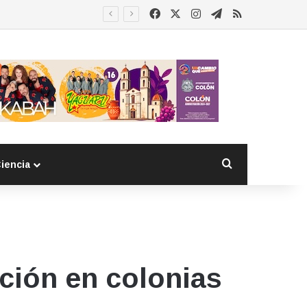
Facebook
X
Instagram
Telegram
RSS
Buscar por
iencia
ción en colonias