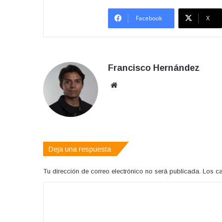
Facebook
X
Francisco Hernández
Sitio
web
Deja una respuesta
Tu dirección de correo electrónico no será publicada.
Los c
C
o
m