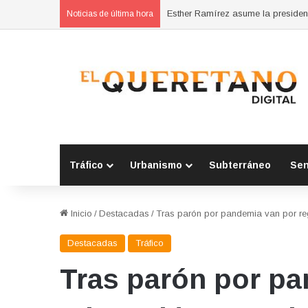
Noticias de última hora
Tráfico
Urbanismo
Subterráneo
Se
Inicio
/
Destacadas
/
Tras parón por pandemia van por reg
Destacadas
Tráfico
Tras parón por pa