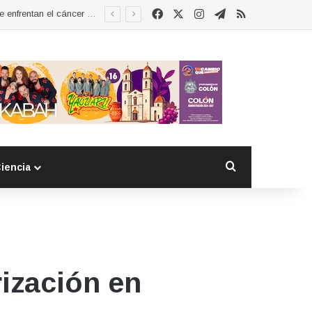
Facebook
X
Instagram
Telegram
RSS
Esther Ramírez asume la presidencia de MUCCAM San Juan del Río y refrenda compromiso con mujeres que enfrentan el cáncer de mama
Buscar por
iencia
ización en