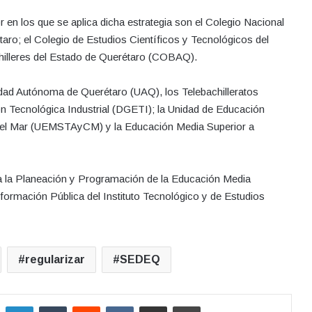
en los que se aplica dicha estrategia son el Colegio Nacional
o; el Colegio de Estudios Científicos y Tecnológicos del
illeres del Estado de Querétaro (COBAQ).
idad Autónoma de Querétaro (UAQ), los Telebachilleratos
n Tecnológica Industrial (DGETI); la Unidad de Educación
 del Mar (UEMSTAyCM) y la Educación Media Superior a
ara la Planeación y Programación de la Educación Media
rmación Pública del Instituto Tecnológico y de Estudios
regularizar
SEDEQ
LinkedIn
Tumblr
Reddit
VKontakte
Compartir por correo electrónico
Imprimir