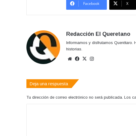
Facebook
X
Redacción El Queretano
Informamos y disfrutamos Querétaro. H
historias.
Sitio
Facebook
X
Instagram
web
Deja una respuesta
Tu dirección de correo electrónico no será publicada.
Los c
C
o
m
e