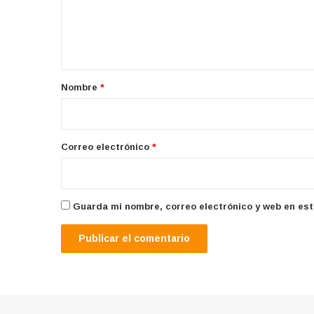
n
t
a
r
Nombre
*
i
o
*
Correo electrónico
*
Guarda mi nombre, correo electrónico y web en es