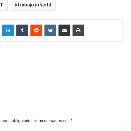
IT
trabajo infantil
LinkedIn
Tumblr
Reddit
VKontakte
Compartir por correo electrónico
Imprimir
ampos obligatorios están marcados con
*