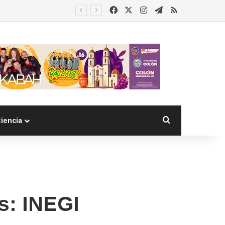
Facebook
X
Instagram
Telegram
RSS
Buscar por
iencia
s: INEGI