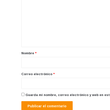
C
o
m
e
n
t
a
r
Nombre
*
i
o
*
Correo electrónico
*
Guarda mi nombre, correo electrónico y web en es