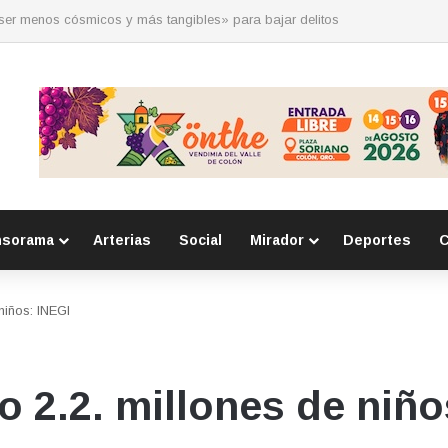
 por la seguridad durante sesión estatal realizada en La Llave
nsorama
Arterias
Social
Mirador
Deportes
C
niños: INEGI
o 2.2. millones de niño