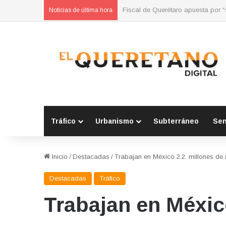
Refuerzan municipios coordinación
Noticias de última hora
Tráfico
Urbanismo
Subterráneo
Se
Inicio
/
Destacadas
/
Trabajan en México 2.2. millones de 
Destacadas
Tráfico
Trabajan en Méxic