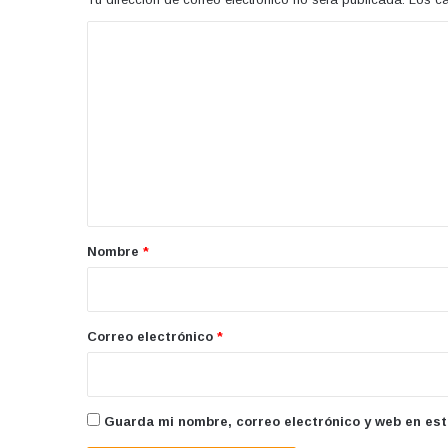
C
o
m
e
n
t
a
r
Nombre
*
i
o
*
Correo electrónico
*
Guarda mi nombre, correo electrónico y web en es