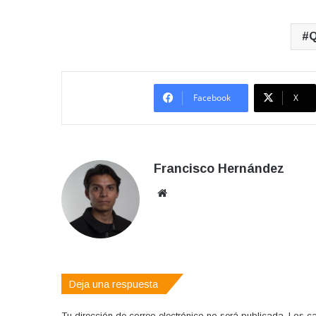
Q
Facebook
X
Francisco Hernández
Sitio
web
Deja una respuesta
Tu dirección de correo electrónico no será publicada.
Los c