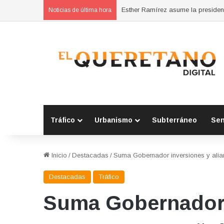
Noticias de última hora
Tráfico
Urbanismo
Subterráneo
Se
Inicio
/
Destacadas
/
Suma Gobernador inversiones y alia
Destacadas
Tráfico
Suma Gobernador i