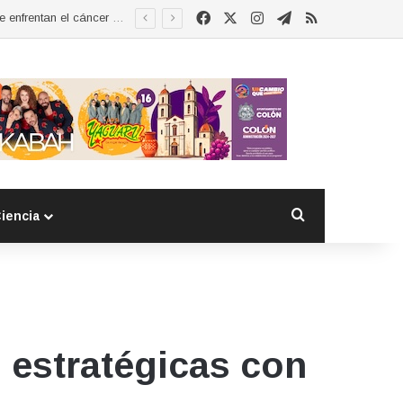
Facebook
X
Instagram
Telegram
RSS
Esther Ramírez asume la presidencia de MUCCAM San Juan del Río y refrenda compromiso con mujeres que enfrentan el cáncer de mama
Buscar por
iencia
 estratégicas con