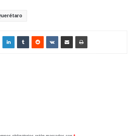
uerétaro
LinkedIn
Tumblr
Reddit
VKontakte
Compartir por correo electrónico
Imprimir
ampos obligatorios están marcados con
*