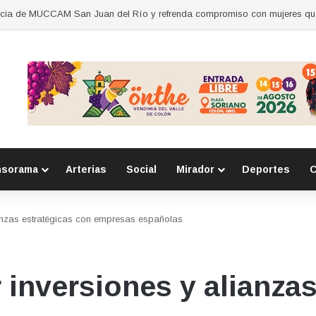
nsorama
Arterias
Social
Mirador
Deportes
C
nzas estratégicas con empresas españolas
nversiones y alianzas