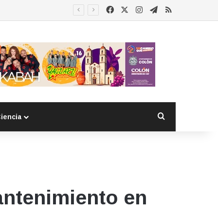
Facebook
X
Instagram
Telegram
RSS
Buscar por
iencia
antenimiento en