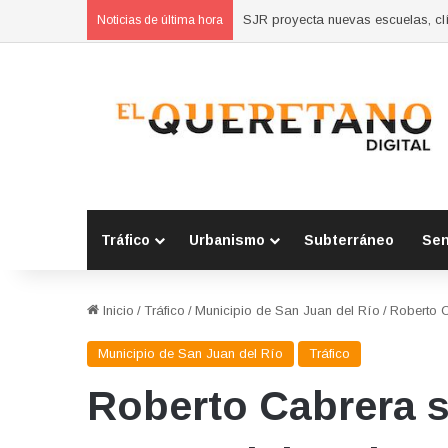
Concluyen cursos de autoempleo 
Noticias de última hora
Tráfico
Urbanismo
Subterráneo
Se
Inicio
/
Tráfico
/
Municipio de San Juan del Río
/
Roberto C
Municipio de San Juan del Río
Tráfico
Roberto Cabrera s