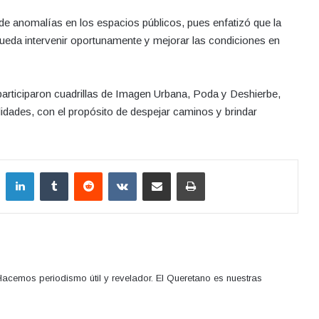
te de anomalías en los espacios públicos, pues enfatizó que la
pueda intervenir oportunamente y mejorar las condiciones en
participaron cuadrillas de Imagen Urbana, Poda y Deshierbe,
lidades, con el propósito de despejar caminos y brindar
LinkedIn
Tumblr
Reddit
VKontakte
Compartir por correo electrónico
Imprimir
acemos periodismo útil y revelador. El Queretano es nuestras