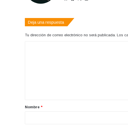
web
Deja una respuesta
Tu dirección de correo electrónico no será publicada.
Los c
C
o
m
e
n
t
a
r
Nombre
*
i
o