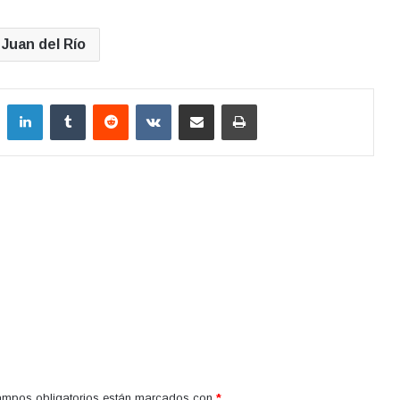
Juan del Río
LinkedIn
Tumblr
Reddit
VKontakte
Compartir por correo electrónico
Imprimir
ampos obligatorios están marcados con
*