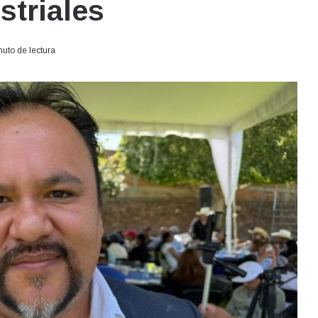
striales
uto de lectura