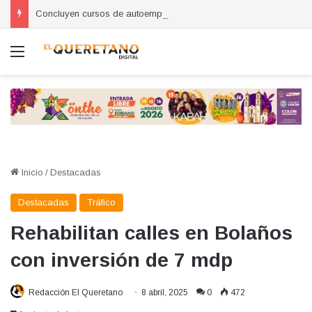
Concluyen cursos de autoempleo para mujeres en Huimilpan
Menú
Inicio
/
Destacadas
Destacadas
Tráfico
Rehabilitan calles en Bolaños
con inversión de 7 mdp
Redacción El Queretano
8 abril, 2025
0
472