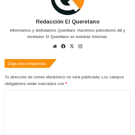
Redacción El Queretano
Informamos y disfrutamos Querétaro. Hacemos periodismo útil y
revelador. El Queretano es nuestras historias.
Sitio
Facebook
X
Instagram
web
Deja una respuesta
Tu dirección de correo electrónico no será publicada.
Los campos
obligatorios están marcados con
*
C
o
m
e
n