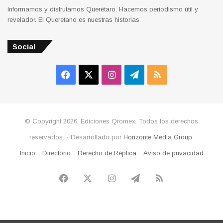
Informamos y disfrutamos Querétaro. Hacemos periodismo útil y
revelador. El Queretano es nuestras historias.
Social
Facebook
X
Instagram
Telegram
RSS
© Copyright 2026, Ediciones Qromex. Todos los derechos
reservados. - Desarrollado por
Horizonte Media Group
.
Inicio
Directorio
Derecho de Réplica
Aviso de privacidad
Facebook
X
Instagram
Telegram
RSS