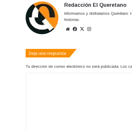
Redacción El Queretano
Informamos y disfrutamos Querétaro. H
historias.
Sitio
Facebook
X
Instagram
web
Deja una respuesta
Tu dirección de correo electrónico no será publicada.
Los c
C
o
m
e
n
t
a