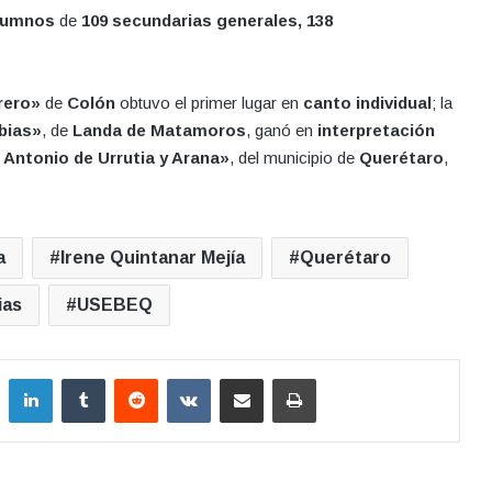
alumnos
de
109 secundarias generales, 138
rero»
de
Colón
obtuvo el primer lugar en
canto individual
; la
ubias»
, de
Landa de Matamoros
, ganó en
interpretación
Antonio de Urrutia y Arana»
, del municipio de
Querétaro
,
a
Irene Quintanar Mejía
Querétaro
ias
USEBEQ
LinkedIn
Tumblr
Reddit
VKontakte
Compartir por correo electrónico
Imprimir