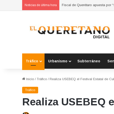
Refuerzan municipios coordinación
Noticias de última hora
Tráfico
Urbanismo
Subterráneo
Se
Inicio
/
Tráfico
/
Realiza USEBEQ el Festival Estatal de Cul
Tráfico
Realiza USEBEQ el 