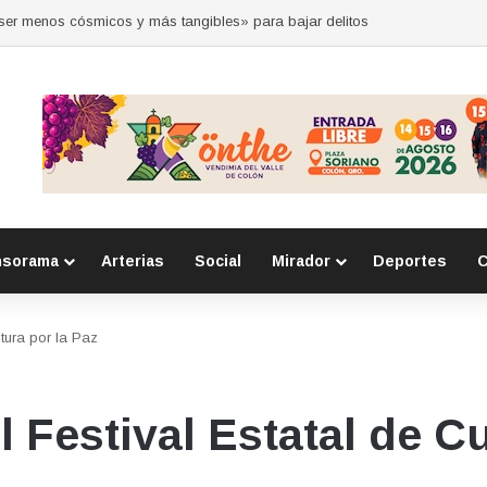
 por la seguridad durante sesión estatal realizada en La Llave
nsorama
Arterias
Social
Mirador
Deportes
C
tura por la Paz
Festival Estatal de Cu