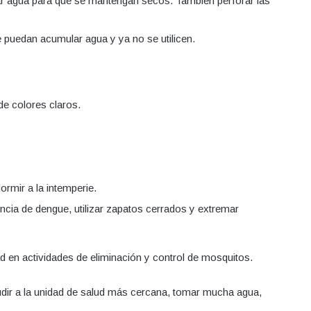
ar agua para que se mantengan secos. También perforar las
que puedan acumular agua y ya no se utilicen.
de colores claros.
ormir a la intemperie.
ncia de dengue, utilizar zapatos cerrados y extremar
ad en actividades de eliminación y control de mosquitos.
dir a la unidad de salud más cercana, tomar mucha agua,