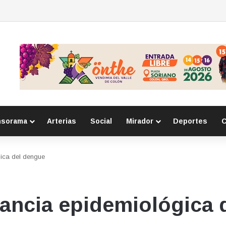
o con robos a comercio con violencia en Querétaro y Guanajuato; hay un
nsorama
Arterias
Social
Mirador
Deportes
C
gica del dengue
lancia epidemiológica 