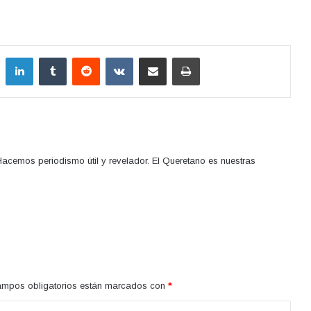
LinkedIn
Tumblr
Reddit
VKontakte
Compartir por correo electrónico
Imprimir
acemos periodismo útil y revelador. El Queretano es nuestras
ampos obligatorios están marcados con
*