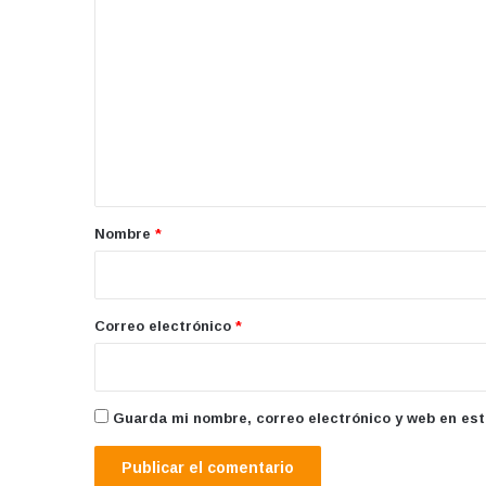
o
m
e
n
t
a
r
Nombre
*
i
o
*
Correo electrónico
*
Guarda mi nombre, correo electrónico y web en es