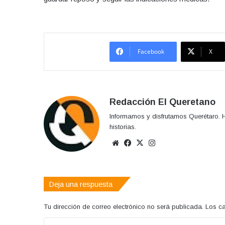
Facebook
X
Redacción El Queretano
Informamos y disfrutamos Querétaro. H
historias.
Sitio
Facebook
X
Instagram
web
Deja una respuesta
Tu dirección de correo electrónico no será publicada.
Los c
C