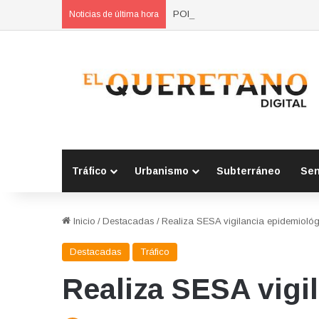
POES asegura vehículo relacionad
Noticias de última hora
Tráfico
Urbanismo
Subterráneo
Se
Inicio
/
Destacadas
/
Realiza SESA vigilancia epidemioló
Destacadas
Tráfico
Realiza SESA vigi