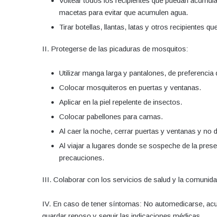
Voltear todos los recipientes que puedan acumul
macetas para evitar que acumulen agua.
Tirar botellas, llantas, latas y otros recipientes 
II. Protegerse de las picaduras de mosquitos:
Utilizar manga larga y pantalones, de preferencia 
Colocar mosquiteros en puertas y ventanas.
Aplicar en la piel repelente de insectos.
Colocar pabellones para camas.
Al caer la noche, cerrar puertas y ventanas y no d
Al viajar a lugares donde se sospeche de la prese
precauciones.
III. Colaborar con los servicios de salud y la comunid
IV. En caso de tener síntomas: No automedicarse, acu
guardar reposo y seguir las indicaciones médicas.