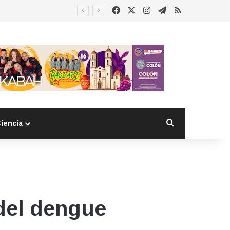
Facebook
X
Instagram
Telegram
RSS
 detenido
Buscar por
iencia
del dengue