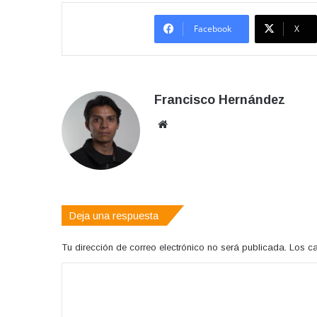
Facebook
X
Francisco Hernández
Sitio
web
Deja una respuesta
Tu dirección de correo electrónico no será publicada.
Los c
C
o
m