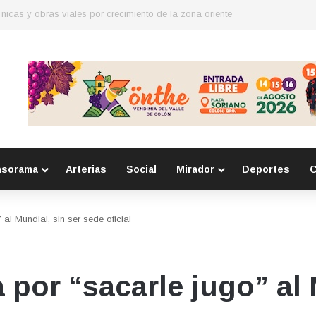
para mujeres en Huimilpan
nsorama
Arterias
Social
Mirador
Deportes
C
al Mundial, sin ser sede oficial
por “sacarle jugo” al 