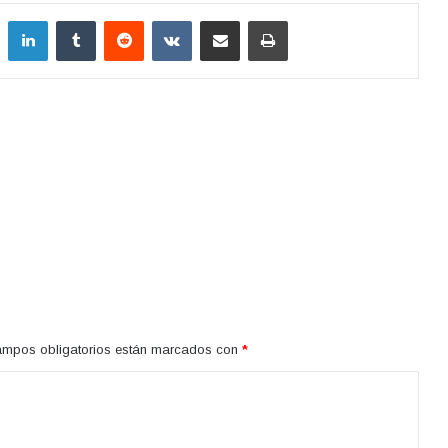
LinkedIn
Tumblr
Reddit
VKontakte
Compartir por correo electrónico
Imprimir
ampos obligatorios están marcados con
*