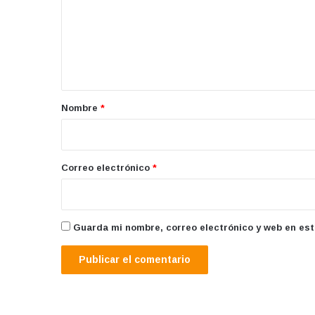
e
n
t
a
r
Nombre
*
i
o
*
Correo electrónico
*
Guarda mi nombre, correo electrónico y web en es