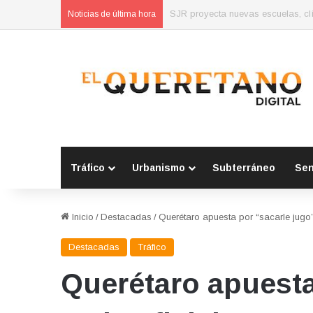
Concluyen cursos de autoempleo 
Noticias de última hora
Tráfico
Urbanismo
Subterráneo
Se
Inicio
/
Destacadas
/
Querétaro apuesta por “sacarle jugo” 
Destacadas
Tráfico
Querétaro apuesta 