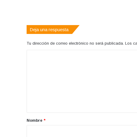
Deja una respuesta
Tu dirección de correo electrónico no será publicada.
Los c
C
o
m
e
n
t
a
r
Nombre
*
i
o