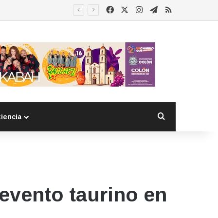
Facebook
X
Instagram
Telegram
RSS
Buscar por
iencia
evento taurino en