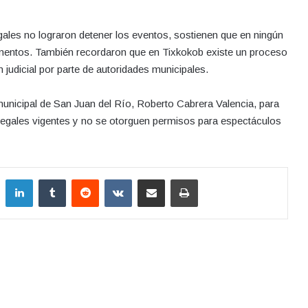
ales no lograron detener los eventos, sostienen que en ningún
umentos. También recordaron que en Tixkokob existe un proceso
judicial por parte de autoridades municipales.
municipal de San Juan del Río, Roberto Cabrera Valencia, para
 legales vigentes y no se otorguen permisos para espectáculos
LinkedIn
Tumblr
Reddit
VKontakte
Compartir por correo electrónico
Imprimir