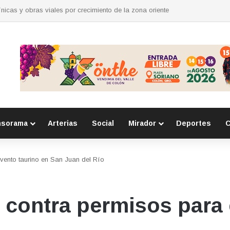
para mujeres en Huimilpan
nsorama
Arterias
Social
Mirador
Deportes
C
vento taurino en San Juan del Río
contra permisos para 