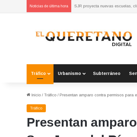
Concluyen cursos de autoempleo 
Noticias de última hora
Tráfico
Urbanismo
Subterráneo
Se
Inicio
/
Tráfico
/
Presentan amparo contra permisos para e
Tráfico
Presentan amparo 