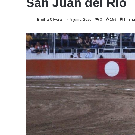
San Juan del Río
Emilia Olvera
5 junio, 2026
0
156
1 minut