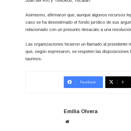
Juan del Río y Tixkokob, Yucatán.
Asimismo, afirmaron que, aunque algunos recursos leg
caso se ha desestimado el fondo jurídico de sus arg
relacionado con un presunto desacato a una resolución 
Las organizaciones hicieron un llamado al presidente 
que, según expresaron, se respeten las disposiciones
taurinos.
Facebook
X
Emilia Olvera
Sitio
web