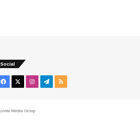
Social
Facebook
X
Instagram
Telegram
RSS
izonte Media Group
.