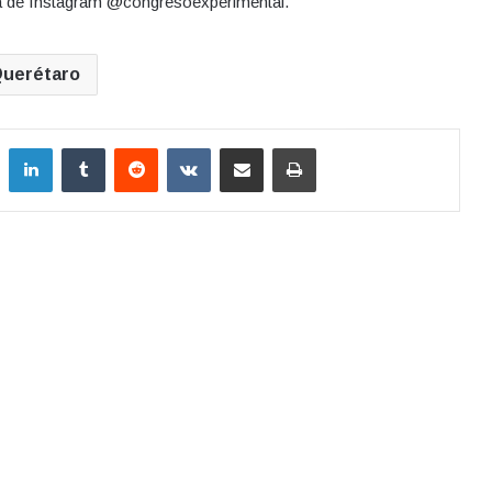
ta de Instagram @congresoexperimental.
uerétaro
LinkedIn
Tumblr
Reddit
VKontakte
Compartir por correo electrónico
Imprimir