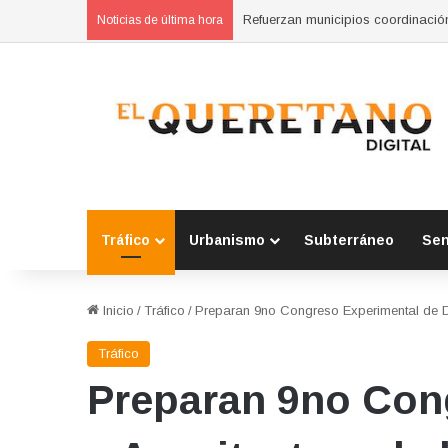
Clausura Marco Del Prete el talle
Noticias de última hora
Tráfico
Urbanismo
Subterráneo
Se
Inicio
/
Tráfico
/
Preparan 9no Congreso Experimental de Di
Tráfico
Preparan 9no Cong