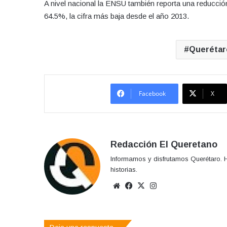
A nivel nacional la ENSU también reporta una reducción
64.5%, la cifra más baja desde el año 2013.
Querétar
Facebook
X
Redacción El Queretano
Informamos y disfrutamos Querétaro. H
historias.
Sitio
Facebook
X
Instagram
web