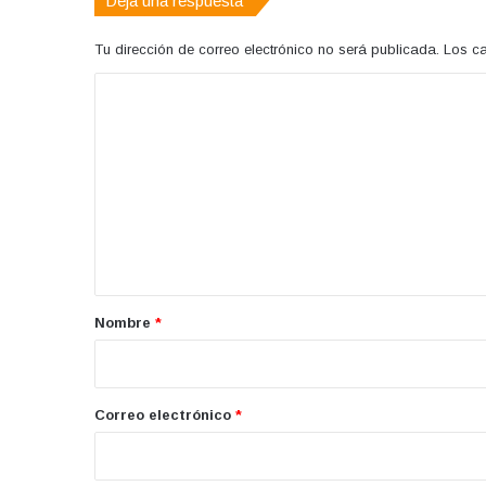
Deja una respuesta
Tu dirección de correo electrónico no será publicada.
Los c
C
o
m
e
n
t
a
r
Nombre
*
i
o
*
Correo electrónico
*