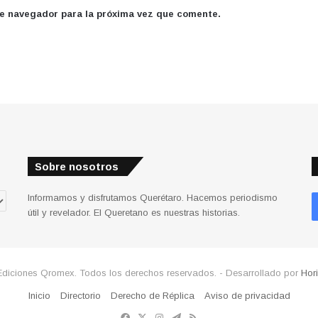
te navegador para la próxima vez que comente.
Sobre nosotros
Informamos y disfrutamos Querétaro. Hacemos periodismo
útil y revelador. El Queretano es nuestras historias.
Ediciones Qromex. Todos los derechos reservados. - Desarrollado por
Hor
Inicio
Directorio
Derecho de Réplica
Aviso de privacidad
Facebook
X
Instagram
Telegram
RSS