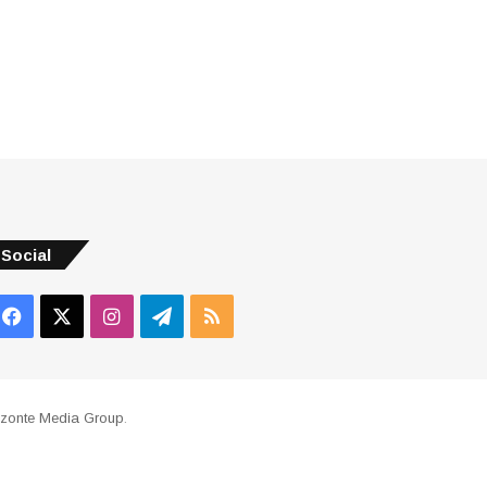
Social
Facebook
X
Instagram
Telegram
RSS
izonte Media Group
.