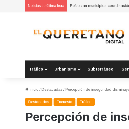
Clausura Marco Del Prete el talle
Noticias de última hora
Tráfico
Urbanismo
Subterráneo
Se
Inicio
/
Destacadas
/
Percepción de inseguridad disminuyó 
Destacadas
Encuesta
Tráfico
Percepción de ins