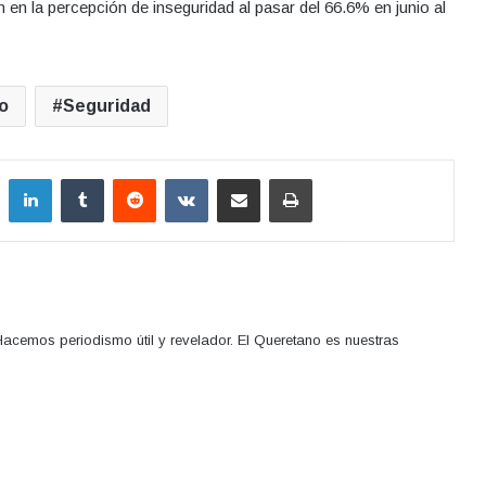
 en la percepción de inseguridad al pasar del 66.6% en junio al
o
Seguridad
LinkedIn
Tumblr
Reddit
VKontakte
Compartir por correo electrónico
Imprimir
acemos periodismo útil y revelador. El Queretano es nuestras