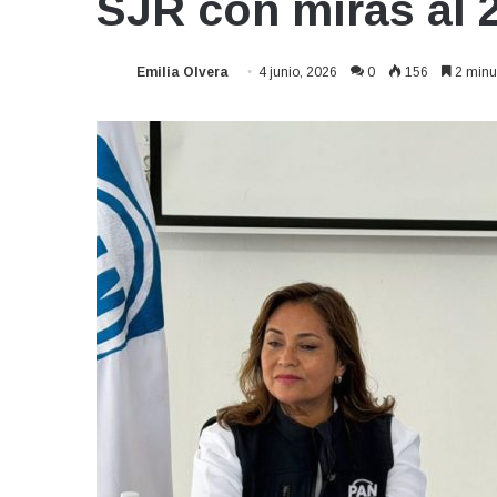
SJR con miras al 
Emilia Olvera
4 junio, 2026
0
156
2 minut