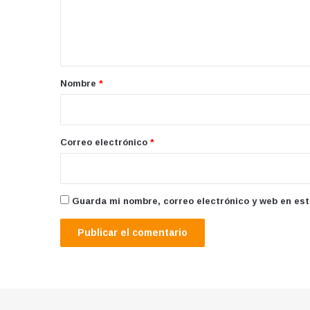
n
t
a
r
Nombre
*
i
o
*
Correo electrónico
*
Guarda mi nombre, correo electrónico y web en es