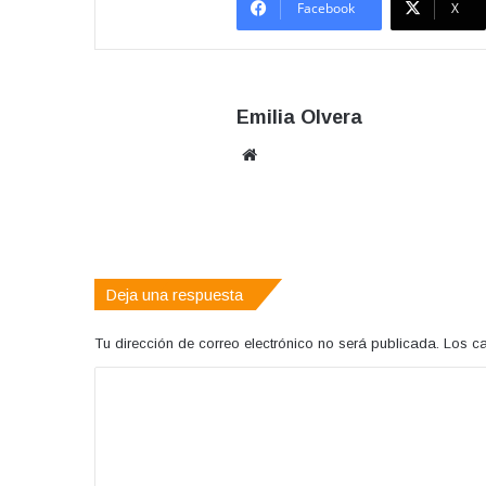
Facebook
X
Emilia Olvera
Sitio
web
Deja una respuesta
Tu dirección de correo electrónico no será publicada.
Los c
C
o
m
e