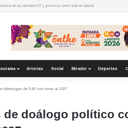
nsorama
Arterias
Social
Mirador
Deportes
C
on liderazgos de SJR con miras al 2027
 de doálogo político c