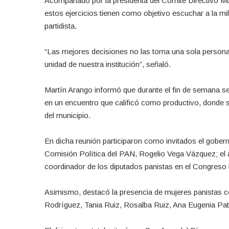
Acompañado por la presidenta del Comité Directivo Muni
estos ejercicios tienen como objetivo escuchar a la mili
partidista.
“Las mejores decisiones no las toma una sola persona. 
unidad de nuestra institución”, señaló.
Martín Arango informó que durante el fin de semana se
en un encuentro que calificó como productivo, donde s
del municipio.
En dicha reunión participaron como invitados el gobern
Comisión Política del PAN, Rogelio Vega Vázquez; el a
coordinador de los diputados panistas en el Congreso 
Asimismo, destacó la presencia de mujeres panistas con 
Rodríguez, Tania Ruiz, Rosalba Ruiz, Ana Eugenia Patiñ