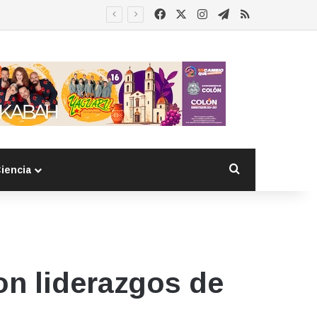
Facebook
X
Instagram
Telegram
RSS
Esther Ramírez asume la presidencia de MUCCAM San Juan del Río y refrenda compromiso con mujeres que enfrentan el cáncer de mama
Buscar por
iencia
on liderazgos de