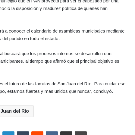
n municipio que el PAN proyecta para ser encabezado por una
noció la disposición y madurez política de quienes han
á a conocer el calendario de asambleas municipales mediante
 del partido en todo el estado.
l buscará que los procesos internos se desarrollen con
articipantes, al tiempo que afirmó que el principal objetivo es
s el futuro de las familias de San Juan del Río. Para cuidar ese
ipo, estamos fuertes y más unidos que nunca”, concluyó.
Juan del Río
LinkedIn
Tumblr
Reddit
VKontakte
Compartir por correo electrónico
Imprimir