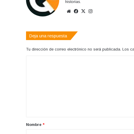
historias.
Sitio
Facebook
X
Instagram
web
Deja una respuesta
Tu dirección de correo electrónico no será publicada.
Los c
C
o
m
e
n
t
a
r
Nombre
*
i