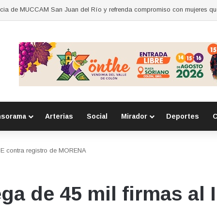
nsorama
Arterias
Social
Mirador
Deportes
C
INE contra registro de MORENA
a de 45 mil firmas al 