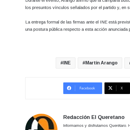
Durante el evento, Arango afirmó que la campaña busc
los presuntos vínculos señalados por el partido y, en 
La entrega formal de las firmas ante el INE está prev
una postura pública respecto a esta acción anunciada po
INE
Martín Arango
Facebook
X
Redacción El Queretano
Informamos y disfrutamos Querétaro. H