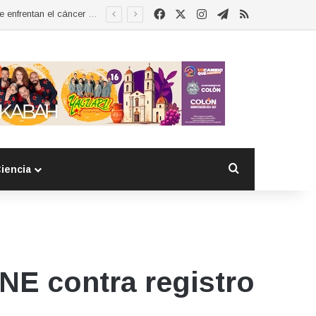
Facebook
X
Instagram
Telegram
RSS
Esther Ramírez asume la presidencia de MUCCAM San Juan del Río y refrenda compromiso con mujeres que enfrentan el cáncer de mama
Buscar por
iencia
INE contra registro