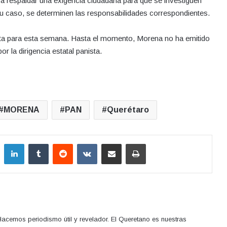
a respaldar una exigencia ciudadana para que se investiguen
su caso, se determinen las responsabilidades correspondientes.
ista para esta semana. Hasta el momento, Morena no ha emitido
r la dirigencia estatal panista.
MORENA
PAN
Querétaro
LinkedIn
Tumblr
Reddit
VKontakte
Compartir por correo electrónico
Imprimir
acemos periodismo útil y revelador. El Queretano es nuestras