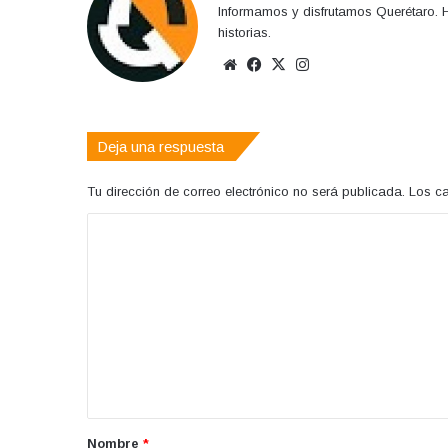
Informamos y disfrutamos Querétaro. H
historias.
Sitio
Facebook
X
Instagram
web
Deja una respuesta
Tu dirección de correo electrónico no será publicada.
Los c
C
o
m
e
n
t
a
r
Nombre
*