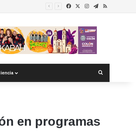
Facebook
X
Instagram
Telegram
RSS
Buscar por
iencia
ión en programas