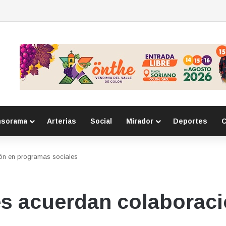
e respeto a adultos mayores a primarias
nsorama
Arterias
Social
Mirador
Deportes
C
ón en programas sociales
s acuerdan colaborac