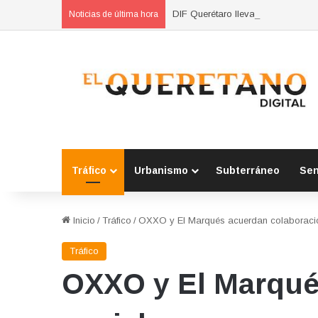
DIF Querétaro lleva pláticas sobr
Noticias de última hora
Tráfico
Urbanismo
Subterráneo
Se
Inicio
/
Tráfico
/
OXXO y El Marqués acuerdan colaboraci
Tráfico
OXXO y El Marqué