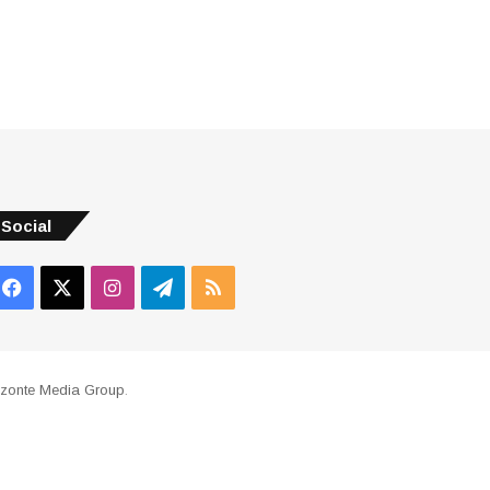
Social
Facebook
X
Instagram
Telegram
RSS
izonte Media Group
.