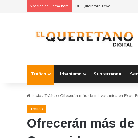
DIF Querétaro lleva pláticas sobr
Noticias de última hora
Tráfico
Urbanismo
Subterráneo
Se
Inicio
/
Tráfico
/
Ofrecerán más de mil vacantes en Expo 
Tráfico
Ofrecerán más de