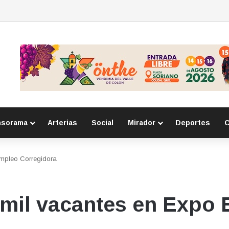
e respeto a adultos mayores a primarias
nsorama
Arterias
Social
Mirador
Deportes
C
Empleo Corregidora
 mil vacantes en Expo