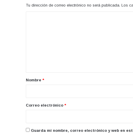
Tu dirección de correo electrónico no será publicada.
Los c
C
o
m
e
n
t
a
r
Nombre
*
i
o
*
Correo electrónico
*
Guarda mi nombre, correo electrónico y web en es