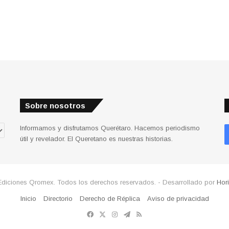
Sobre nosotros
Informamos y disfrutamos Querétaro. Hacemos periodismo
útil y revelador. El Queretano es nuestras historias.
Ediciones Qromex. Todos los derechos reservados. - Desarrollado por
Hor
Inicio
Directorio
Derecho de Réplica
Aviso de privacidad
Facebook
X
Instagram
Telegram
RSS