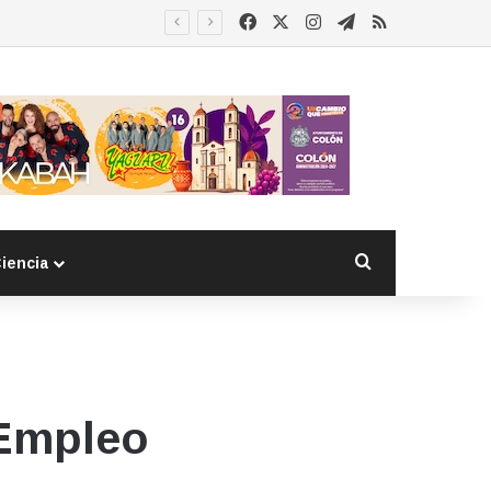
Facebook
X
Instagram
Telegram
RSS
Buscar por
iencia
 Empleo