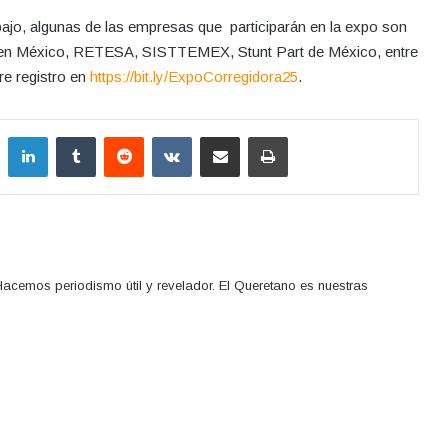
bajo, algunas de las empresas que participarán en la expo son
en México, RETESA, SISTTEMEX, Stunt Part de México, entre
re registro en
https://bit.ly/ExpoCorregidora25
.
LinkedIn
Tumblr
Reddit
VKontakte
Compartir por correo electrónico
Imprimir
acemos periodismo útil y revelador. El Queretano es nuestras