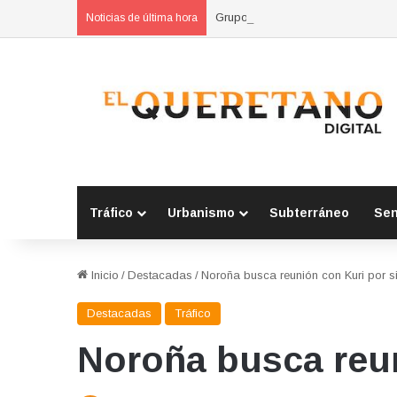
Grupo Interpolicial Metropolitano 
Noticias de última hora
Tráfico
Urbanismo
Subterráneo
Se
Inicio
/
Destacadas
/
Noroña busca reunión con Kuri por 
Destacadas
Tráfico
Noroña busca reun