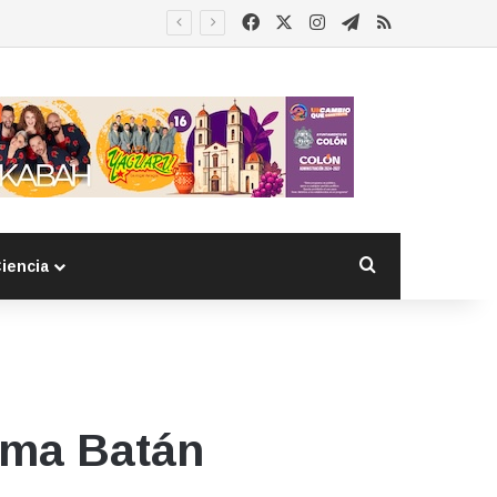
Facebook
X
Instagram
Telegram
RSS
Buscar por
iencia
ema Batán