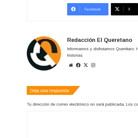
Facebook
X
Redacción El Queretano
Informamos y disfrutamos Querétaro. H
historias.
Sitio
Facebook
X
Instagram
web
Deja una respuesta
Tu dirección de correo electrónico no será publicada.
Los c
C
o
m