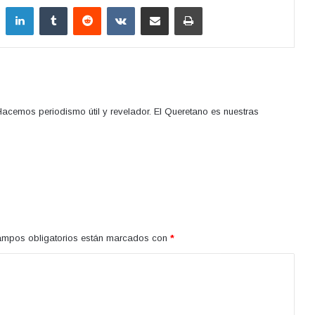
LinkedIn
Tumblr
Reddit
VKontakte
Compartir por correo electrónico
Imprimir
acemos periodismo útil y revelador. El Queretano es nuestras
ampos obligatorios están marcados con
*