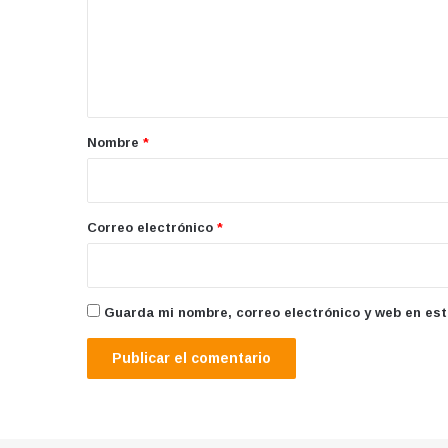
e
n
t
a
r
Nombre
*
i
o
*
Correo electrónico
*
Guarda mi nombre, correo electrónico y web en es