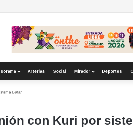
detienen a tres personas por posesión de sustancias ilícitas en Huimilpan
nsorama
Arterias
Social
Mirador
Deportes
C
sistema Batán
ión con Kuri por sist