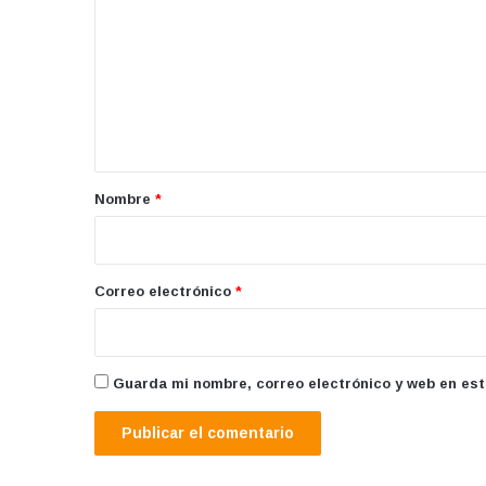
m
e
n
t
a
r
Nombre
*
i
o
*
Correo electrónico
*
Guarda mi nombre, correo electrónico y web en es