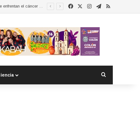
Facebook
X
Instagram
Telegram
RSS
Esther Ramírez asume la presidencia de MUCCAM San Juan del Río y refrenda compromiso con mujeres que enfrentan el cáncer de mama
Buscar por
iencia