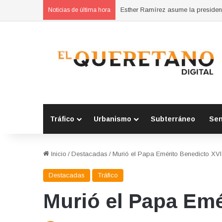
Noticias de última hora
Tráfico
Urbanismo
Subterráneo
Se
Inicio
/
Destacadas
/
Murió el Papa Emérito Benedicto XVI
Destacadas
Tráfico
Murió el Papa Emé