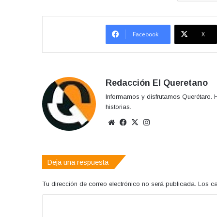
Facebook
X
Redacción El Queretano
Informamos y disfrutamos Querétaro. H
historias.
Sitio
Facebook
X
Instagram
web
Deja una respuesta
Tu dirección de correo electrónico no será publicada.
Los c
C
o