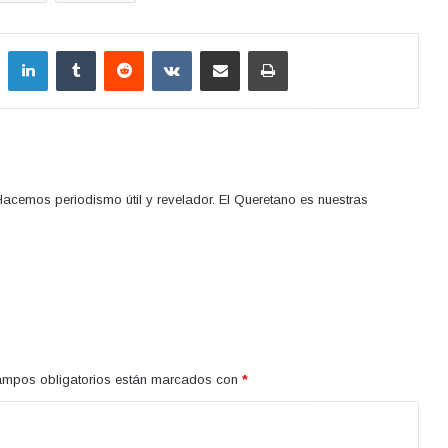
LinkedIn
Tumblr
Reddit
VKontakte
Compartir por correo electrónico
Imprimir
acemos periodismo útil y revelador. El Queretano es nuestras
ampos obligatorios están marcados con
*