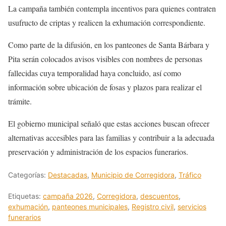
La campaña también contempla incentivos para quienes contraten
usufructo de criptas y realicen la exhumación correspondiente.
Como parte de la difusión, en los panteones de Santa Bárbara y
Pita serán colocados avisos visibles con nombres de personas
fallecidas cuya temporalidad haya concluido, así como
información sobre ubicación de fosas y plazos para realizar el
trámite.
El gobierno municipal señaló que estas acciones buscan ofrecer
alternativas accesibles para las familias y contribuir a la adecuada
preservación y administración de los espacios funerarios.
Categorías:
Destacadas
,
Municipio de Corregidora
,
Tráfico
Etiquetas:
campaña 2026
,
Corregidora
,
descuentos
,
exhumación
,
panteones municipales
,
Registro civil
,
servicios
funerarios