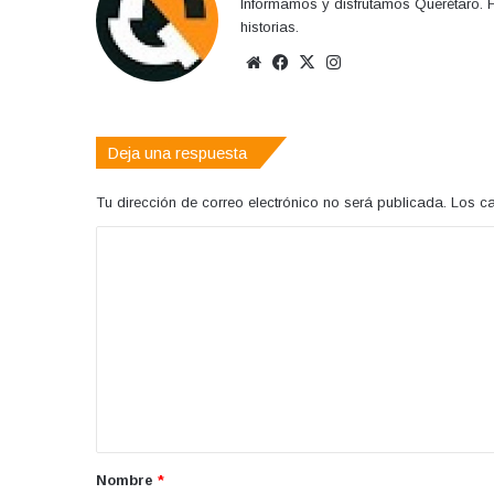
Informamos y disfrutamos Querétaro. H
historias.
Sitio
Facebook
X
Instagram
web
Deja una respuesta
Tu dirección de correo electrónico no será publicada.
Los c
C
o
m
e
n
t
a
r
Nombre
*