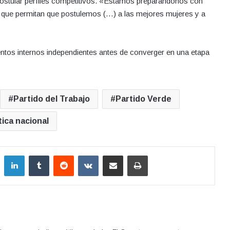
ostular perfiles competitivos. «Estamos preparándonos con
 que permitan que postulemos (…) a las mejores mujeres y a
entos internos independientes antes de converger en una etapa
Partido del Trabajo
Partido Verde
tica nacional
LinkedIn
Tumblr
Reddit
VKontakte
Compartir por correo electrónico
Imprimir