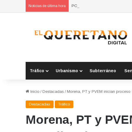
POES asegura vehículo relacionad
Noticias de última hora
Tráfico
Urbanismo
Subterráneo
Se
Inicio
/
Destacadas
/
Morena, PT y PVEM inician proceso i
Destacadas
Tráfico
Morena, PT y PVEM