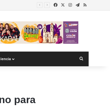
Facebook
X
Instagram
Telegram
RSS
 detenido
Buscar por
iencia
no para