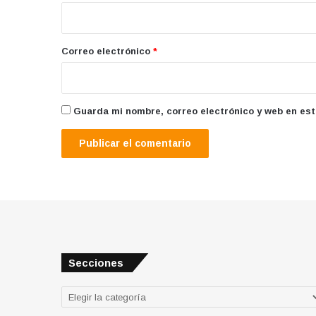
i
o
*
Correo electrónico
*
Guarda mi nombre, correo electrónico y web en es
Secciones
Secciones