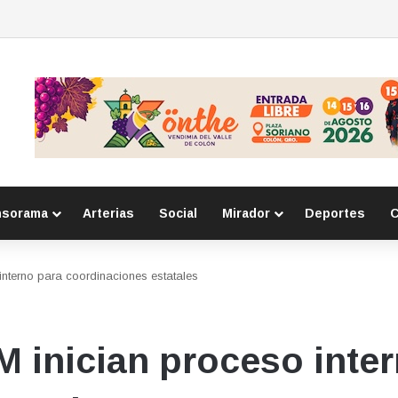
o con robos a comercio con violencia en Querétaro y Guanajuato; hay un
nsorama
Arterias
Social
Mirador
Deportes
C
nterno para coordinaciones estatales
 inician proceso inter