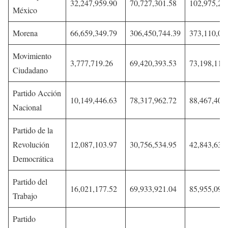
32,247,959.90
70,727,301.58
102,975,26
México
Morena
66,659,349.79
306,450,744.39
373,110,09
Movimiento
3,777,719.26
69,420,393.53
73,198,112
Ciudadano
Partido Acción
10,149,446.63
78,317,962.72
88,467,409
Nacional
Partido de la
Revolución
12,087,103.97
30,756,534.95
42,843,638
Democrática
Partido del
16,021,177.52
69,933,921.04
85,955,098
Trabajo
Partido