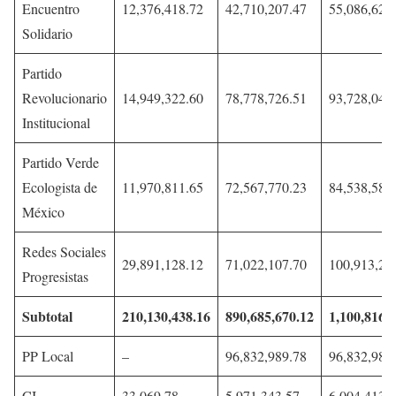
Encuentro
12,376,418.72
42,710,207.47
55,086,626
Solidario
Partido
Revolucionario
14,949,322.60
78,778,726.51
93,728,049
Institucional
Partido Verde
Ecologista de
11,970,811.65
72,567,770.23
84,538,581
México
Redes Sociales
29,891,128.12
71,022,107.70
100,913,23
Progresistas
Subtotal
210,130,438.16
890,685,670.12
1,100,816,
PP Local
–
96,832,989.78
96,832,989
CI
33,069.78
5,971,343.57
6,004,413.