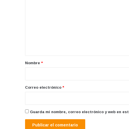
C
o
m
e
n
t
a
r
Nombre
*
i
o
*
Correo electrónico
*
Guarda mi nombre, correo electrónico y web en es