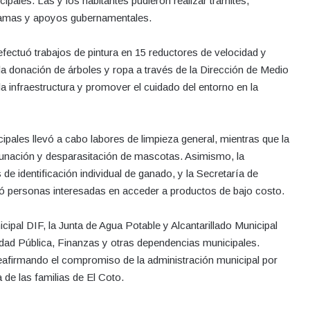
ipales. Las y los habitantes pudieron realizar trámites,
ogramas y apoyos gubernamentales.
fectuó trabajos de pintura en 15 reductores de velocidad y
la donación de árboles y ropa a través de la Dirección de Medio
 infraestructura y promover el cuidado del entorno en la
ipales llevó a cabo labores de limpieza general, mientras que la
unación y desparasitación de mascotas. Asimismo, la
de identificación individual de ganado, y la Secretaría de
stró personas interesadas en acceder a productos de bajo costo.
cipal DIF, la Junta de Agua Potable y Alcantarillado Municipal
idad Pública, Finanzas y otras dependencias municipales.
eafirmando el compromiso de la administración municipal por
a de las familias de El Coto.