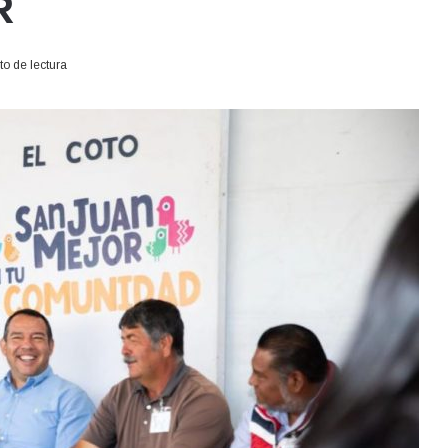
R
o de lectura