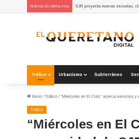
Concluyen cursos de autoempleo 
Noticias de última hora
Tráfico
Urbanismo
Subterráneo
Se
Inicio
/
Tráfico
/
“Miércoles en El Coto” acerca servicios 
Tráfico
“Miércoles en El C