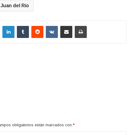
Juan del Río
LinkedIn
Tumblr
Reddit
VKontakte
Compartir por correo electrónico
Imprimir
ampos obligatorios están marcados con
*