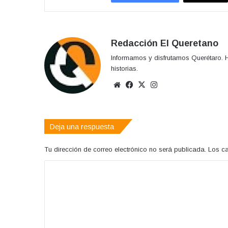
Redacción El Queretano
Informamos y disfrutamos Querétaro. H
historias.
Sitio
Facebook
X
Instagram
web
Deja una respuesta
Tu dirección de correo electrónico no será publicada.
Los c
C
o
m
e