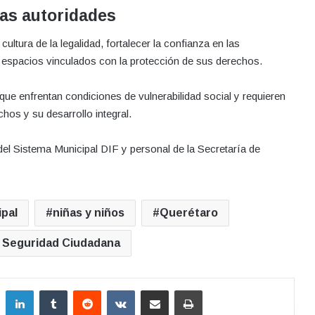
las autoridades
ultura de la legalidad, fortalecer la confianza en las
a espacios vinculados con la protección de sus derechos.
e enfrentan condiciones de vulnerabilidad social y requieren
os y su desarrollo integral.
 del Sistema Municipal DIF y personal de la Secretaría de
ipal
niñas y niños
Querétaro
e Seguridad Ciudadana
LinkedIn
Tumblr
Reddit
VKontakte
Compartir por correo electrónico
Imprimir