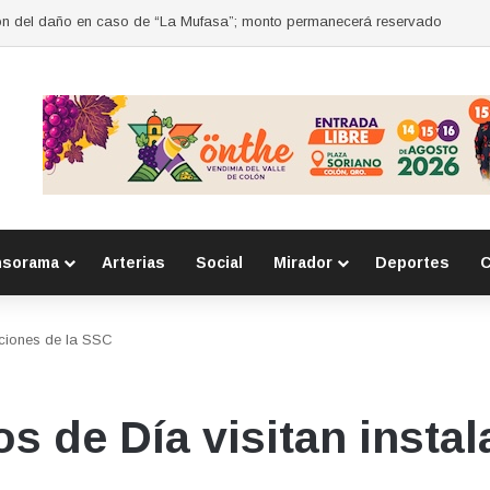
s audiencia por abuso sexual en Querétaro
nsorama
Arterias
Social
Mirador
Deportes
C
aciones de la SSC
s de Día visitan insta