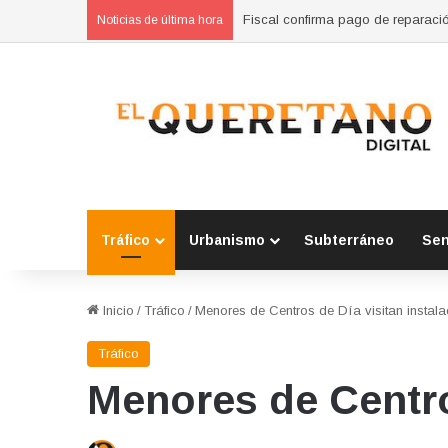
Activistas denuncian agresión tra
Noticias de última hora
Tráfico
Urbanismo
Subterráneo
Se
Inicio
/
Tráfico
/
Menores de Centros de Día visitan instal
Tráfico
Menores de Centro