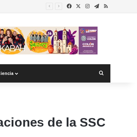
Facebook
X
Instagram
Telegram
RSS
Buscar por
iencia
laciones de la SSC