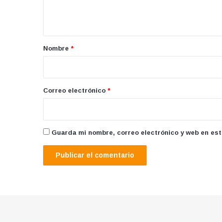
n
t
a
r
Nombre
*
i
o
*
Correo electrónico
*
Guarda mi nombre, correo electrónico y web en es