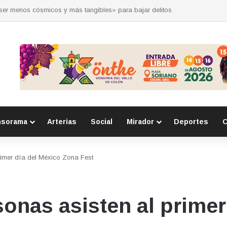
 por la seguridad durante sesión estatal realizada en La Llave
nsorama
Arterias
Social
Mirador
Deportes
C
rimer día del México Zona Fest
sonas asisten al primer