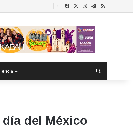
Facebook
X
Instagram
Telegram
RSS
Buscar por
iencia
 día del México