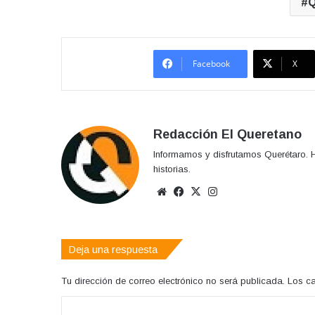
Q
Facebook
X
Redacción El Queretano
Informamos y disfrutamos Querétaro. H
historias.
Sitio
Facebook
X
Instagram
web
Deja una respuesta
Tu dirección de correo electrónico no será publicada.
Los c
C