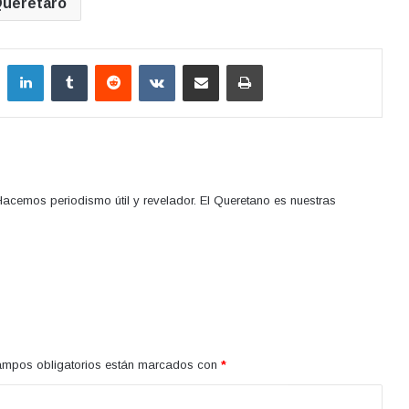
uerétaro
LinkedIn
Tumblr
Reddit
VKontakte
Compartir por correo electrónico
Imprimir
acemos periodismo útil y revelador. El Queretano es nuestras
ampos obligatorios están marcados con
*