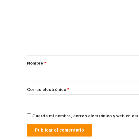
o
m
e
n
t
a
r
Nombre
*
i
o
*
Correo electrónico
*
Guarda mi nombre, correo electrónico y web en es