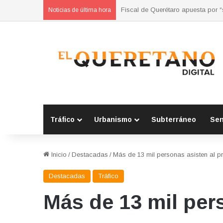
Refuerzan municipios coordinación
Noticias de última hora
Tráfico
Urbanismo
Subterráneo
Se
Inicio
/
Destacadas
/
Más de 13 mil personas asisten al p
Destacadas
Tráfico
Más de 13 mil per