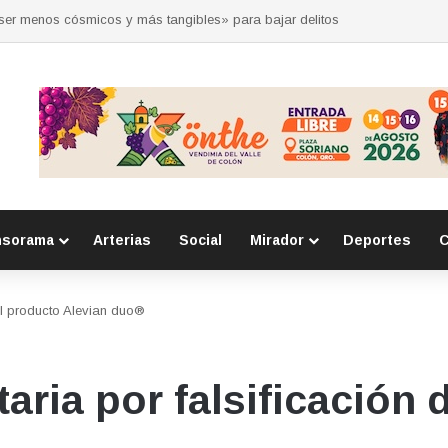
 por la seguridad durante sesión estatal realizada en La Llave
nsorama
Arterias
Social
Mirador
Deportes
C
del producto Alevian duo®
taria por falsificación