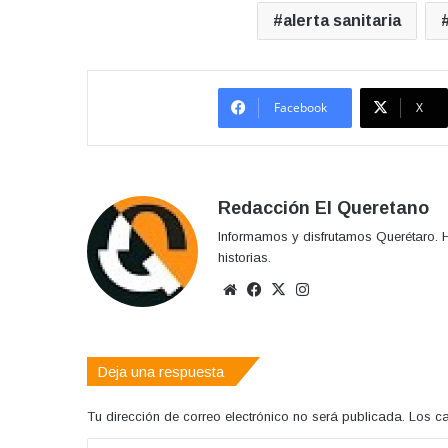
alerta sanitaria
Facebook
X
Redacción El Queretano
Informamos y disfrutamos Querétaro. H
historias.
Sitio
Facebook
X
Instagram
web
Deja una respuesta
Tu dirección de correo electrónico no será publicada.
Los c