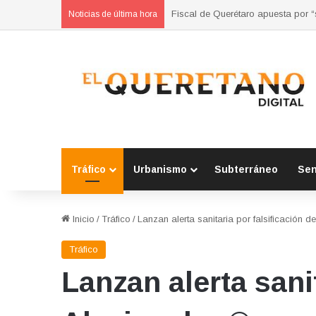
Refuerzan municipios coordinación
Noticias de última hora
Tráfico
Urbanismo
Subterráneo
Se
Inicio
/
Tráfico
/
Lanzan alerta sanitaria por falsificación 
Tráfico
Lanzan alerta sani