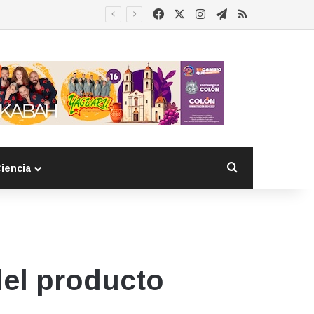
Facebook
X
Instagram
Telegram
RSS
Buscar por
iencia
 del producto