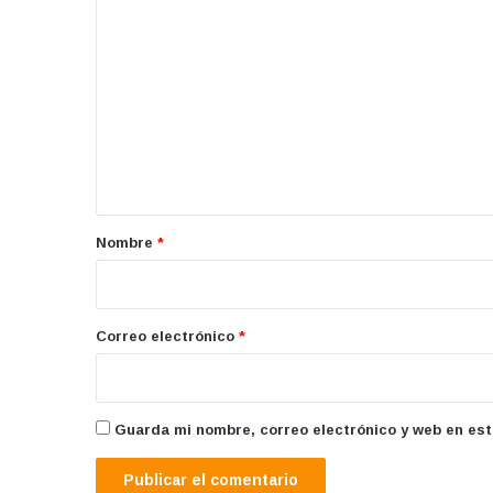
C
o
m
e
n
t
a
r
Nombre
*
i
o
*
Correo electrónico
*
Guarda mi nombre, correo electrónico y web en es