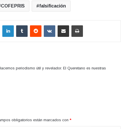
COFEPRIS
falsificación
LinkedIn
Tumblr
Reddit
VKontakte
Compartir por correo electrónico
Imprimir
acemos periodismo útil y revelador. El Queretano es nuestras
ampos obligatorios están marcados con
*