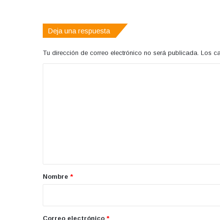
Deja una respuesta
Tu dirección de correo electrónico no será publicada.
Los c
C
o
m
e
n
t
a
r
Nombre
*
i
o
*
Correo electrónico
*