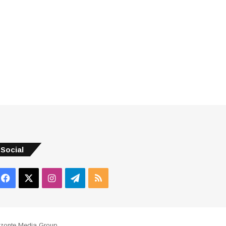
Social
Facebook
X
Instagram
Telegram
RSS
izonte Media Group
.