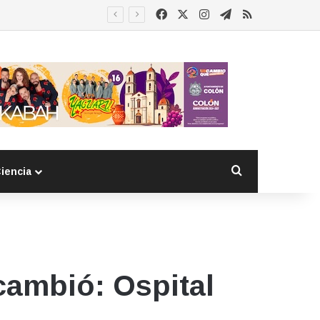
Facebook
X
Instagram
Telegram
RSS
Buscar por
iencia
 cambió: Ospital