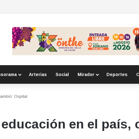
r delitos cibernéticos
nsorama
Arterias
Social
Mirador
Deportes
C
cambió: Ospital
 educación en el país,