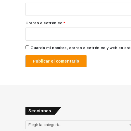
i
o
*
Correo electrónico
*
Guarda mi nombre, correo electrónico y web en es
Secciones
Secciones