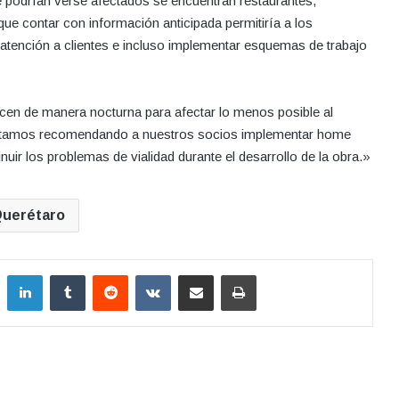
ue podrían verse afectados se encuentran restaurantes,
ue contar con información anticipada permitiría a los
atención a clientes e incluso implementar esquemas de trabajo
licen de manera nocturna para afectar lo menos posible al
 estamos recomendando a nuestros socios implementar home
nuir los problemas de vialidad durante el desarrollo de la obra.»
uerétaro
LinkedIn
Tumblr
Reddit
VKontakte
Compartir por correo electrónico
Imprimir