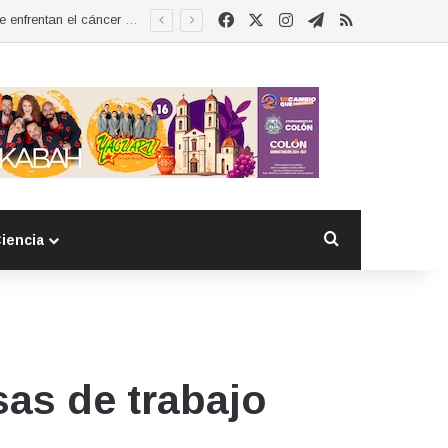
Facebook
X
Instagram
Telegram
RSS
Esther Ramírez asume la presidencia de MUCCAM San Juan del Río y refrenda compromiso con mujeres que enfrentan el cáncer de mama
Buscar por
iencia
as de trabajo