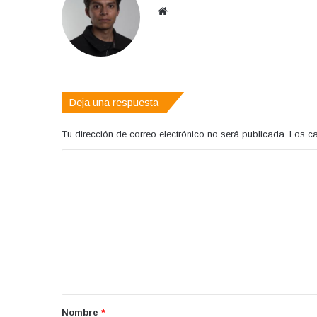
Sitio
web
Deja una respuesta
Tu dirección de correo electrónico no será publicada.
Los c
C
o
m
e
n
t
a
r
Nombre
*