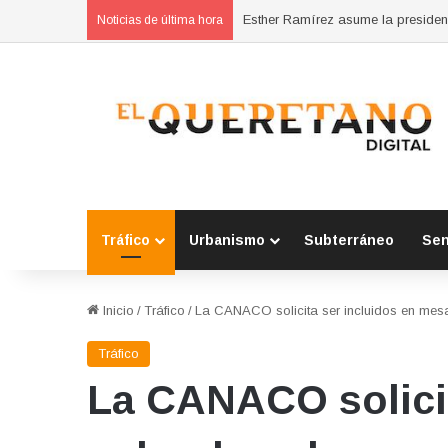
Noticias de última hora
Tráfico
Urbanismo
Subterráneo
Se
Inicio
/
Tráfico
/
La CANACO solicita ser incluidos en mesa
Tráfico
La CANACO solicit