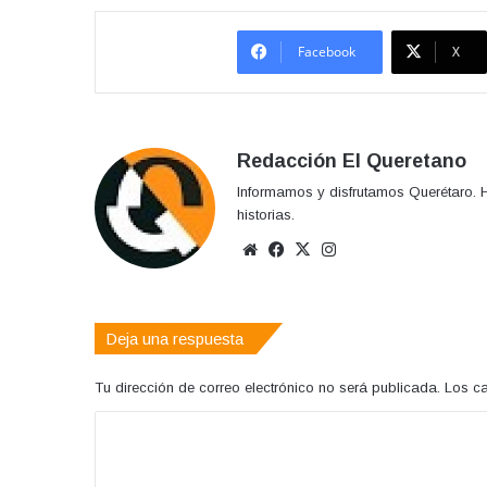
Facebook
X
Redacción El Queretano
Informamos y disfrutamos Querétaro. H
historias.
Sitio
Facebook
X
Instagram
web
Deja una respuesta
Tu dirección de correo electrónico no será publicada.
Los c
C
o