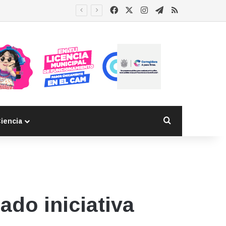
Facebook
X
Instagram
Telegram
RSS
Buscar por
iencia
ado iniciativa