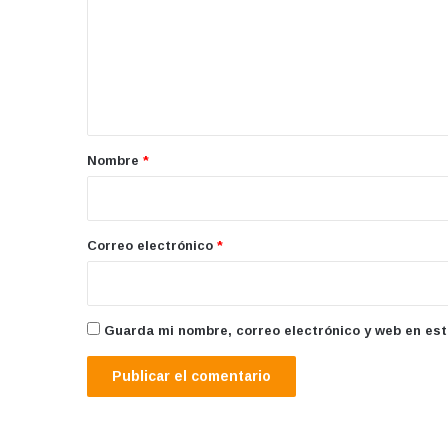
m
e
n
t
a
r
Nombre
*
i
o
*
Correo electrónico
*
Guarda mi nombre, correo electrónico y web en es