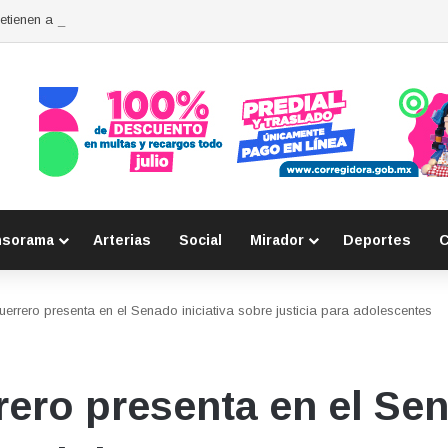
detienen a tres personas por posesión de sustancias ilícitas en Huimilpan
nsorama
Arterias
Social
Mirador
Deportes
C
errero presenta en el Senado iniciativa sobre justicia para adolescentes
ero presenta en el Sen