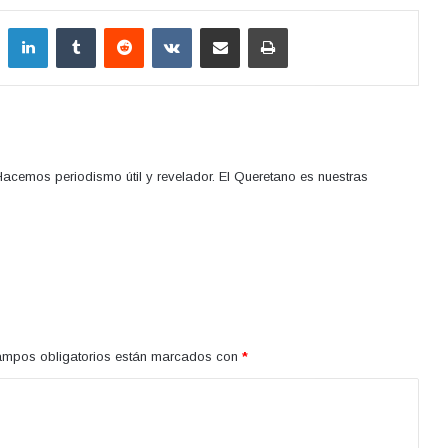
LinkedIn
Tumblr
Reddit
VKontakte
Compartir por correo electrónico
Imprimir
acemos periodismo útil y revelador. El Queretano es nuestras
ampos obligatorios están marcados con
*