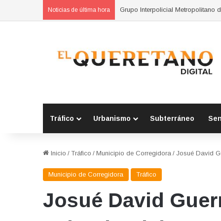
Grupo Interpolicial Metropolitano 
Noticias de última hora
Tráfico
Urbanismo
Subterráneo
Se
Inicio
/
Tráfico
/
Municipio de Corregidora
/
Josué David Gu
Municipio de Corregidora
Tráfico
Josué David Guerr