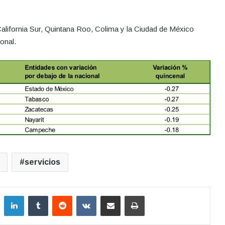
alifornia Sur, Quintana Roo, Colima y la Ciudad de México
onal.
servicios
LinkedIn
Tumblr
Reddit
VKontakte
Compartir por correo electrónico
Imprimir