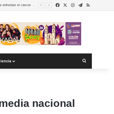
Facebook
X
Instagram
Telegram
RSS
Esther Ramírez asume la presidencia de MUCCAM San Juan del Río y refrenda compromiso con mujeres que enfrentan el cáncer de mama
Buscar por
iencia
 media nacional