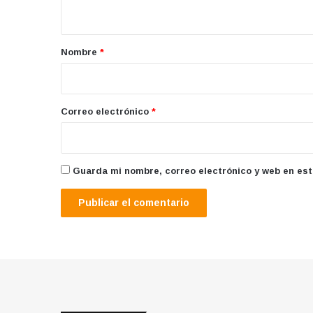
t
a
r
Nombre
*
i
o
*
Correo electrónico
*
Guarda mi nombre, correo electrónico y web en es