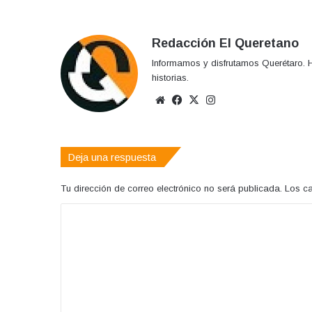
Redacción El Queretano
Informamos y disfrutamos Querétaro. H
historias.
Sitio
Facebook
X
Instagram
web
Deja una respuesta
Tu dirección de correo electrónico no será publicada.
Los c
C
o
m
e
n