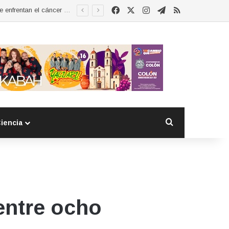
Facebook
X
Instagram
Telegram
RSS
Esther Ramírez asume la presidencia de MUCCAM San Juan del Río y refrenda compromiso con mujeres que enfrentan el cáncer de mama
Buscar por
iencia
entre ocho