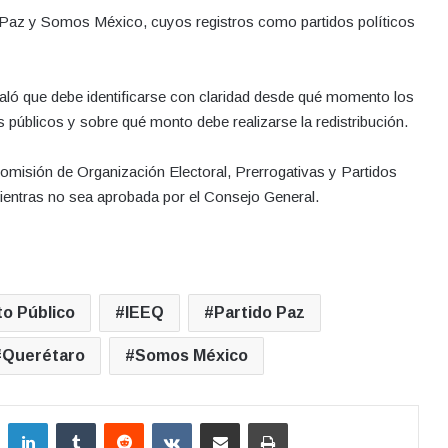
do Paz y Somos México, cuyos registros como partidos políticos
aló que debe identificarse con claridad desde qué momento los
s públicos y sobre qué monto debe realizarse la redistribución.
omisión de Organización Electoral, Prerrogativas y Partidos
mientras no sea aprobada por el Consejo General.
to Público
IEEQ
Partido Paz
Querétaro
Somos México
LinkedIn
Tumblr
Reddit
VKontakte
Compartir por correo electrónico
Imprimir