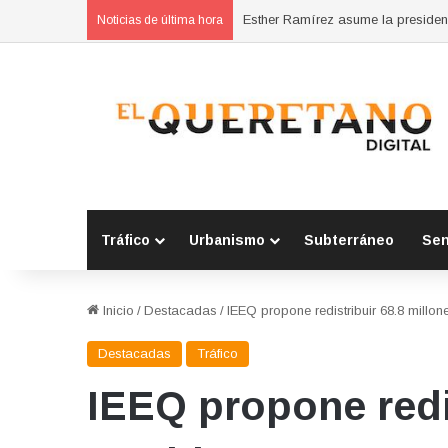
Noticias de última hora
Tráfico
Urbanismo
Subterráneo
Se
Inicio
/
Destacadas
/
IEEQ propone redistribuir 68.8 millon
Destacadas
Tráfico
IEEQ propone redi