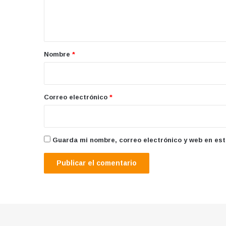
n
t
a
r
Nombre
*
i
o
*
Correo electrónico
*
Guarda mi nombre, correo electrónico y web en es