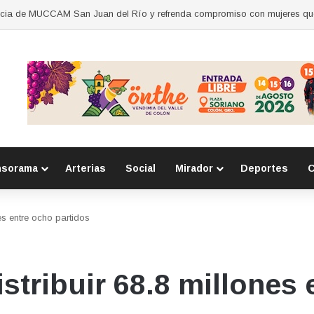
nsorama
Arterias
Social
Mirador
Deportes
C
es entre ocho partidos
stribuir 68.8 millones 