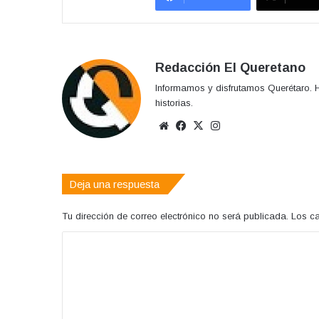
Redacción El Queretano
Informamos y disfrutamos Querétaro. H
historias.
Sitio
Facebook
X
Instagram
web
Deja una respuesta
Tu dirección de correo electrónico no será publicada.
Los c
C
o
m
e