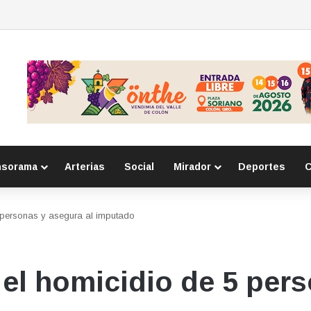
eso por homicidio calificado ocurrido en la colonia Lázaro Cárdenas
nsorama
Arterias
Social
Mirador
Deportes
C
5 personas y asegura al imputado
 el homicidio de 5 per