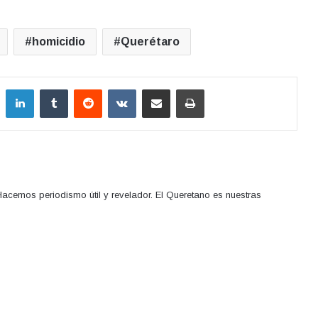
homicidio
Querétaro
LinkedIn
Tumblr
Reddit
VKontakte
Compartir por correo electrónico
Imprimir
acemos periodismo útil y revelador. El Queretano es nuestras