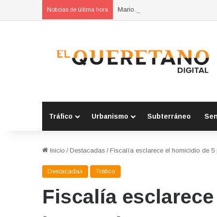
Mario Adolfo “N” vinculado a proc
Noticias de última hora
Tráfico
Urbanismo
Subterráneo
Se
Inicio
/
Destacadas
/
Fiscalía esclarece el homicidio de 
Destacadas
Tráfico
Fiscalía esclarece