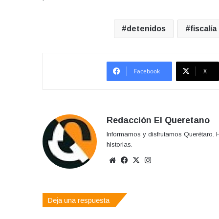
detenidos
fiscalía
Facebook
X
Redacción El Queretano
Informamos y disfrutamos Querétaro. H
historias.
Sitio
Facebook
X
Instagram
web
Deja una respuesta