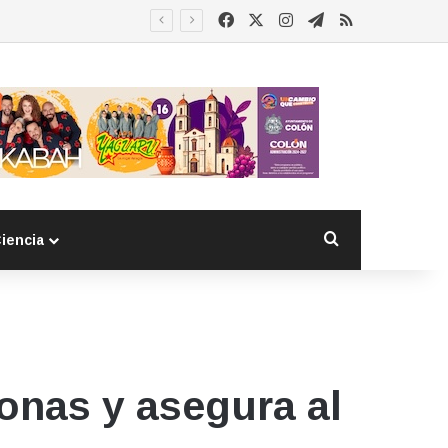
Facebook
X
Instagram
Telegram
RSS
Buscar por
iencia
sonas y asegura al