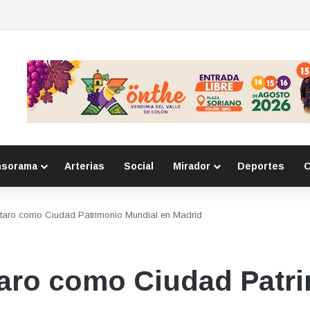
o con robos a comercio con violencia en Querétaro y Guanajuato; hay un
nsorama
Arterias
Social
Mirador
Deportes
C
taro como Ciudad Patrimonio Mundial en Madrid
aro como Ciudad Patri