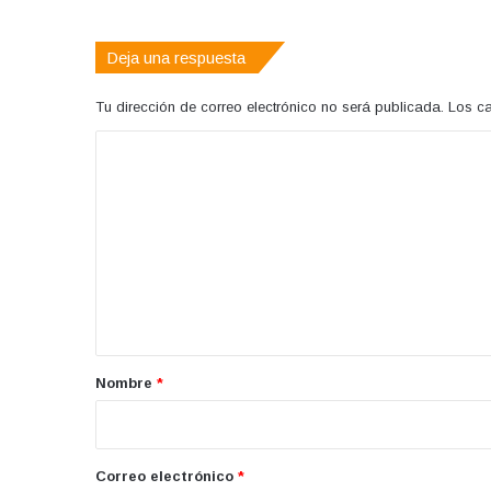
Deja una respuesta
Tu dirección de correo electrónico no será publicada.
Los c
C
o
m
e
n
t
a
r
Nombre
*
i
o
*
Correo electrónico
*