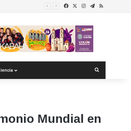
Facebook
X
Instagram
Telegram
RSS
 detenido
Buscar por
iencia
monio Mundial en