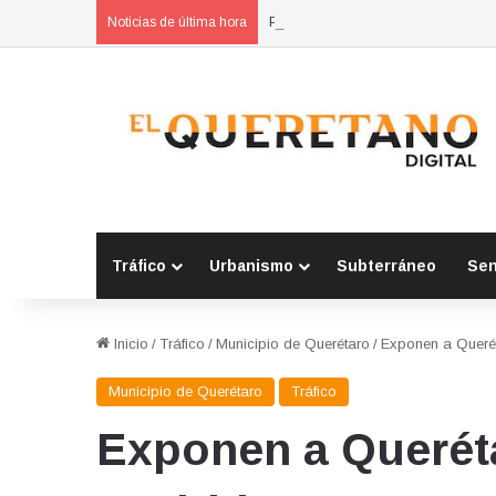
POES asegura vehículo relacionad
Noticias de última hora
Tráfico
Urbanismo
Subterráneo
Se
Inicio
/
Tráfico
/
Municipio de Querétaro
/
Exponen a Queré
Municipio de Querétaro
Tráfico
Exponen a Querét