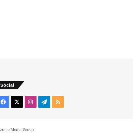
Social
Facebook
X
Instagram
Telegram
RSS
izonte Media Group
.