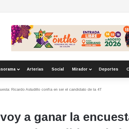
e respeto a adultos mayores a primarias
nsorama
Arterias
Social
Mirador
Deportes
C
esta: Ricardo Astudillo confía en ser el candidato de la 4T
voy a ganar la encuest