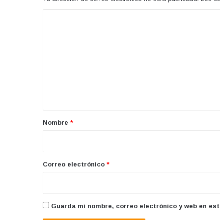
C
o
m
e
n
t
a
r
Nombre
*
i
o
*
Correo electrónico
*
Guarda mi nombre, correo electrónico y web en es