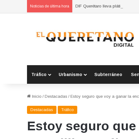
DIF Querétaro lleva pláticas sobr
Noticias de última hora
Tráfico
Urbanismo
Subterráneo
Se
Inicio
/
Destacadas
/
Estoy seguro que voy a ganar la encu
Destacadas
Tráfico
Estoy seguro que 