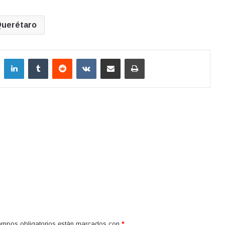
uerétaro
LinkedIn
Tumblr
Reddit
VKontakte
Compartir por correo electrónico
Imprimir
ampos obligatorios están marcados con
*