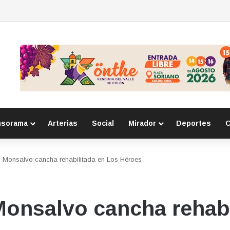
ir en precio contra vinos extranjeros por carga fiscal
nsorama
Arterias
Social
Mirador
Deportes
C
o Monsalvo cancha rehabilitada en Los Héroes
onsalvo cancha rehabi