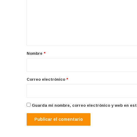
m
e
n
t
a
r
Nombre
*
i
o
*
Correo electrónico
*
Guarda mi nombre, correo electrónico y web en es