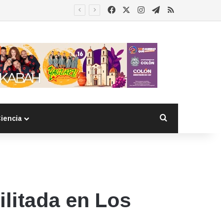
Facebook
X
Instagram
Telegram
RSS
Buscar por
iencia
litada en Los