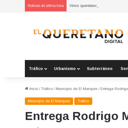
Vinos queretanos no pueden compet
Noticias de última hora
Tráfico
Urbanismo
Subterráneo
Se
Inicio
/
Tráfico
/
Municipio de El Marqués
/
Entrega Rodrig
Municipio de El Marqués
Tráfico
Entrega Rodrigo M