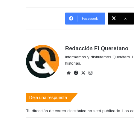
Facebook
X
Redacción El Queretano
Informamos y disfrutamos Querétaro. H
historias.
Sitio
Facebook
X
Instagram
web
Deja una respuesta
Tu dirección de correo electrónico no será publicada.
Los c
C
o