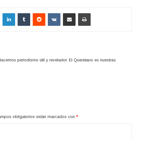
LinkedIn
Tumblr
Reddit
VKontakte
Compartir por correo electrónico
Imprimir
acemos periodismo útil y revelador. El Queretano es nuestras
ampos obligatorios están marcados con
*