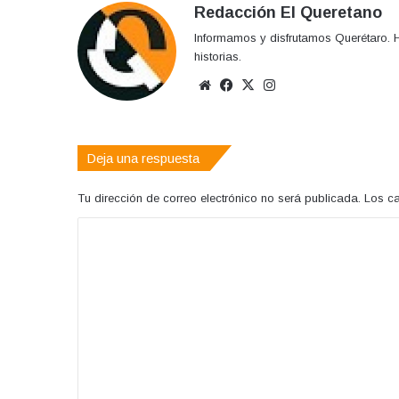
Redacción El Queretano
Informamos y disfrutamos Querétaro. H
historias.
Sitio
Facebook
X
Instagram
web
Deja una respuesta
Tu dirección de correo electrónico no será publicada.
Los c
C
o
m
e
n
t
a