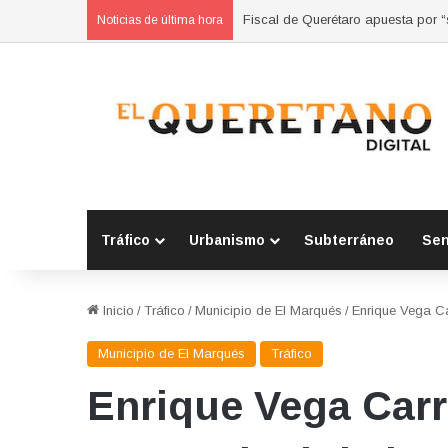
Refuerzan municipios coordinación
Noticias de última hora
Tráfico
Urbanismo
Subterráneo
Se
Inicio
/
Tráfico
/
Municipio de El Marqués
/
Enrique Vega Car
Municipio de El Marqués
Tráfico
Enrique Vega Carr