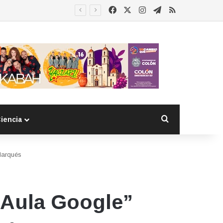
Facebook
X
Instagram
Telegram
RSS
Buscar por
iencia
 Marqués
 “Aula Google”