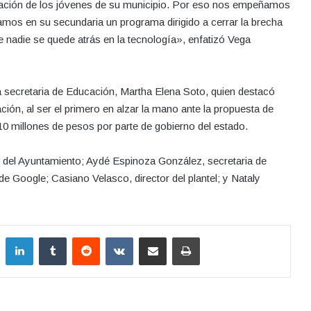
cación de los jóvenes de su municipio. Por eso nos empeñamos
mos en su secundaria un programa dirigido a cerrar la brecha
e nadie se quede atrás en la tecnología», enfatizó Vega
la secretaria de Educación, Martha Elena Soto, quien destacó
ción, al ser el primero en alzar la mano ante la propuesta de
 10 millones de pesos por parte de gobierno del estado.
o del Ayuntamiento; Aydé Espinoza González, secretaria de
e Google; Casiano Velasco, director del plantel; y Nataly
LinkedIn
Tumblr
Reddit
VKontakte
Compartir por correo electrónico
Imprimir