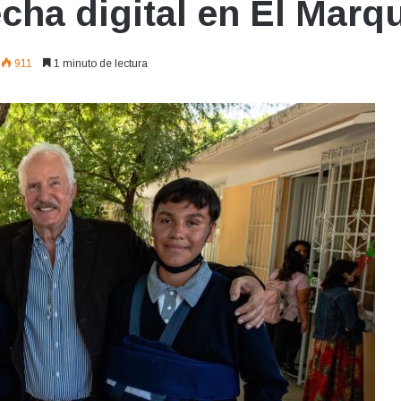
echa digital en El Marq
911
1 minuto de lectura