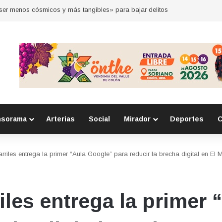
 por la seguridad durante sesión estatal realizada en La Llave
nsorama
Arterias
Social
Mirador
Deportes
C
riles entrega la primer “Aula Google” para reducir la brecha digital en El
iles entrega la primer