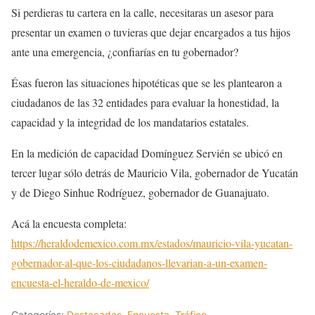
Si perdieras tu cartera en la calle, necesitaras un asesor para
presentar un examen o tuvieras que dejar encargados a tus hijos
ante una emergencia, ¿confiarías en tu gobernador?
Ésas fueron las situaciones hipotéticas que se les plantearon a
ciudadanos de las 32 entidades para evaluar la honestidad, la
capacidad y la integridad de los mandatarios estatales.
En la medición de capacidad Domínguez Servién se ubicó en
tercer lugar sólo detrás de Mauricio Vila, gobernador de Yucatán
y de Diego Sinhue Rodríguez, gobernador de Guanajuato.
Acá la encuesta completa:
https://heraldodemexico.com.mx/estados/mauricio-vila-yucatan-
gobernador-al-que-los-ciudadanos-llevarian-a-un-examen-
encuesta-el-heraldo-de-mexico/
Categorías:
Destacadas
,
Encuesta
,
Tráfico