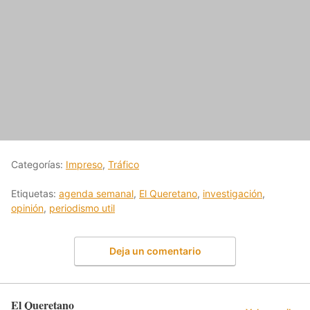
Categorías:
Impreso
,
Tráfico
Etiquetas:
agenda semanal
,
El Queretano
,
investigación
,
opinión
,
periodismo util
Deja un comentario
El Queretano