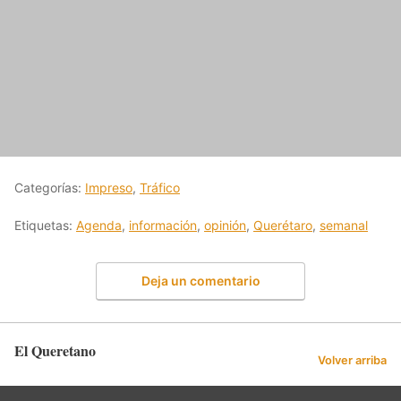
Categorías:
Impreso
,
Tráfico
Etiquetas:
Agenda
,
información
,
opinión
,
Querétaro
,
semanal
Deja un comentario
El Queretano
Volver arriba