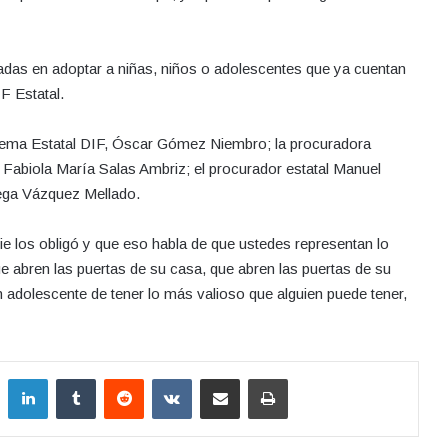
sadas en adoptar a niñas, niños o adolescentes que ya cuentan
IF Estatal.
Sistema Estatal DIF, Óscar Gómez Niembro; la procuradora
 Fabiola María Salas Ambriz; el procurador estatal Manuel
ega Vázquez Mellado.
ie los obligó y que eso habla de que ustedes representan lo
 abren las puertas de su casa, que abren las puertas de su
 adolescente de tener lo más valioso que alguien puede tener,
LinkedIn
Tumblr
Reddit
VKontakte
Compartir por correo electrónico
Imprimir