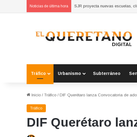
Concluyen cursos de autoempleo 
Noticias de última hora
Tráfico
Urbanismo
Subterráneo
Se
Inicio
/
Tráfico
/
DIF Querétaro lanza Convocatoria de ad
Tráfico
DIF Querétaro lan