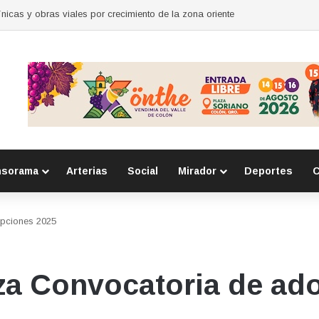
para mujeres en Huimilpan
nsorama
Arterias
Social
Mirador
Deportes
C
opciones 2025
za Convocatoria de ad