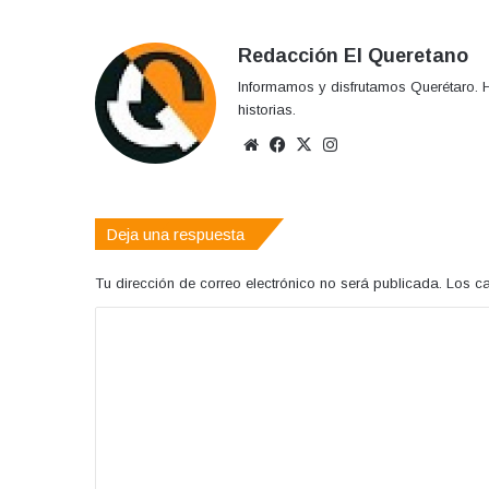
Redacción El Queretano
Informamos y disfrutamos Querétaro. H
historias.
Sitio
Facebook
X
Instagram
web
Deja una respuesta
Tu dirección de correo electrónico no será publicada.
Los c
C
o
m
e
n
t