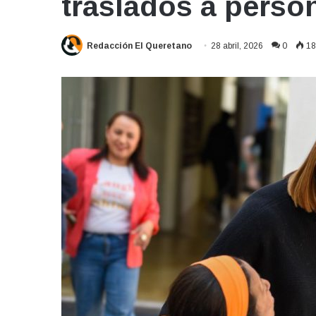
traslados a perso
Redacción El Queretano
28 abril, 2026
0
18