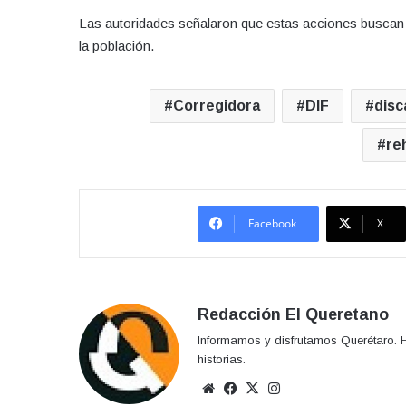
Las autoridades señalaron que estas acciones buscan fa
la población.
Corregidora
DIF
disc
re
Facebook
X
Redacción El Queretano
Informamos y disfrutamos Querétaro. H
historias.
Sitio
Facebook
X
Instagram