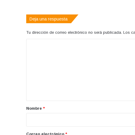
web
Deja una respuesta
Tu dirección de correo electrónico no será publicada.
Los c
C
o
m
e
n
t
a
r
Nombre
*
i
o
*
Correo electrónico
*