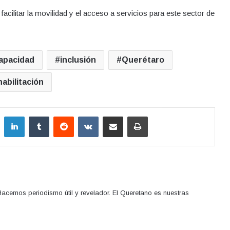
cilitar la movilidad y el acceso a servicios para este sector de
apacidad
inclusión
Querétaro
habilitación
LinkedIn
Tumblr
Reddit
VKontakte
Compartir por correo electrónico
Imprimir
acemos periodismo útil y revelador. El Queretano es nuestras