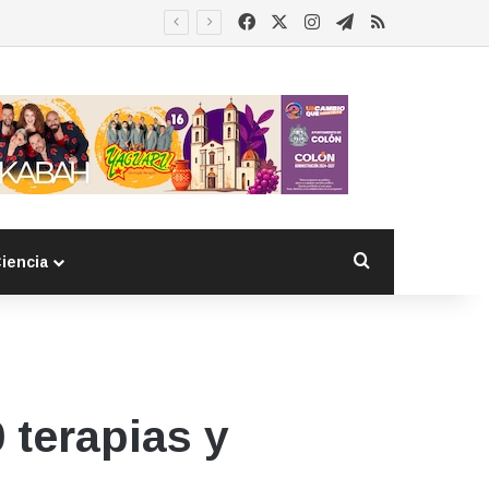
Facebook
X
Instagram
Telegram
RSS
Buscar por
iencia
 terapias y