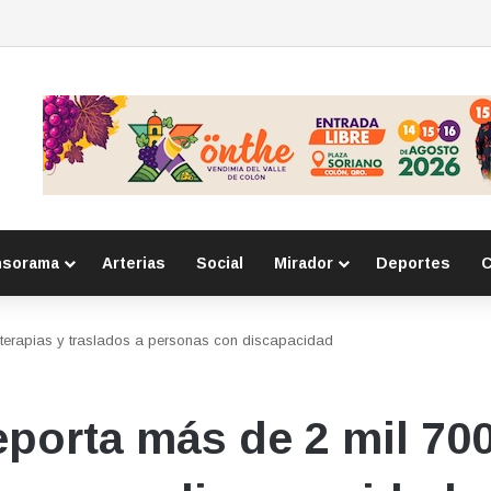
peración en producción y empleo
nsorama
Arterias
Social
Mirador
Deportes
C
 terapias y traslados a personas con discapacidad
porta más de 2 mil 700