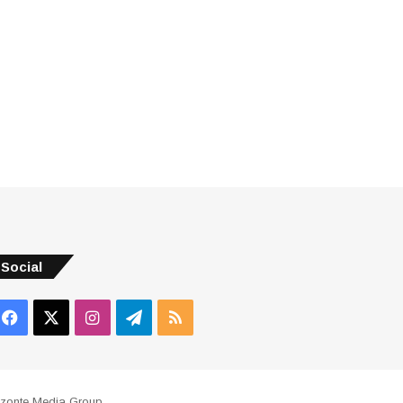
Social
Facebook
X
Instagram
Telegram
RSS
izonte Media Group
.