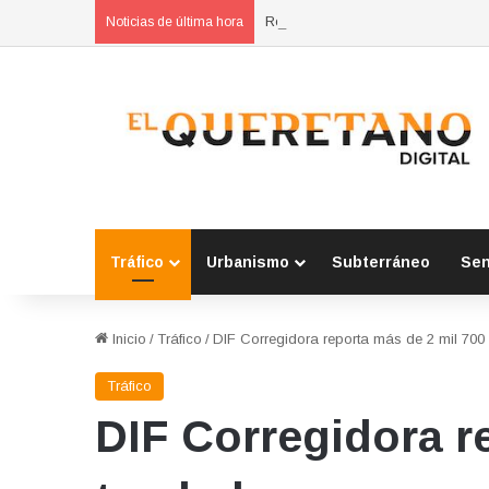
Reporta industria automotriz recu
Noticias de última hora
Tráfico
Urbanismo
Subterráneo
Se
Inicio
/
Tráfico
/
DIF Corregidora reporta más de 2 mil 700
Tráfico
DIF Corregidora re