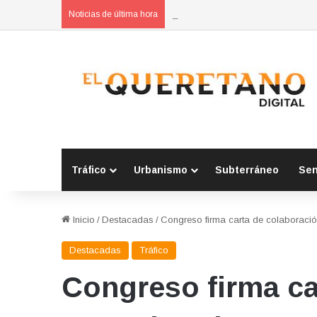
ADAX denuncia retraso judicial e
Noticias de última hora
Tráfico
Urbanismo
Subterráneo
Se
Inicio
/
Destacadas
/
Congreso firma carta de colaboración
Destacadas
Tráfico
Congreso firma ca