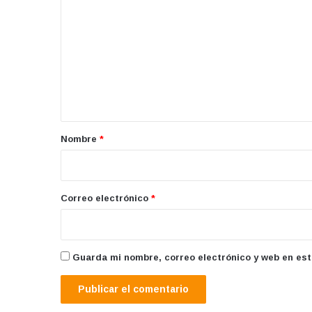
o
m
e
n
t
a
r
Nombre
*
i
o
*
Correo electrónico
*
Guarda mi nombre, correo electrónico y web en es