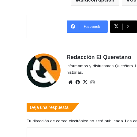
Facebook
X
Redacción El Queretano
Informamos y disfrutamos Querétaro. H
historias.
Sitio
Facebook
X
Instagram
web
Deja una respuesta
Tu dirección de correo electrónico no será publicada.
Los c
C