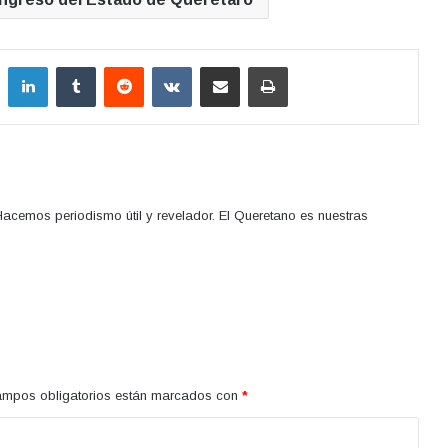
LinkedIn
Tumblr
Reddit
VKontakte
Compartir por correo electrónico
Imprimir
acemos periodismo útil y revelador. El Queretano es nuestras
ampos obligatorios están marcados con
*