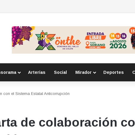
n amparo sobre aborto en Querétaro
nsorama
Arterias
Social
Mirador
Deportes
C
 con el Sistema Estatal Anticorrupción
rta de colaboración co