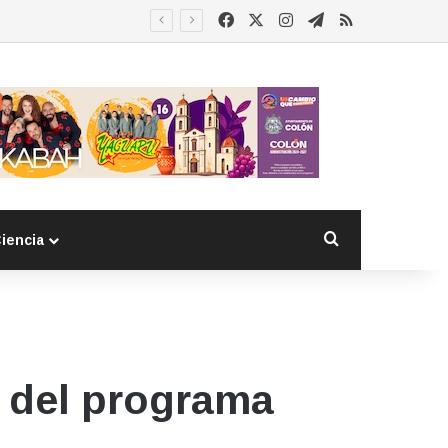
Facebook
X
Instagram
Telegram
RSS
Buscar por
iencia
s del programa