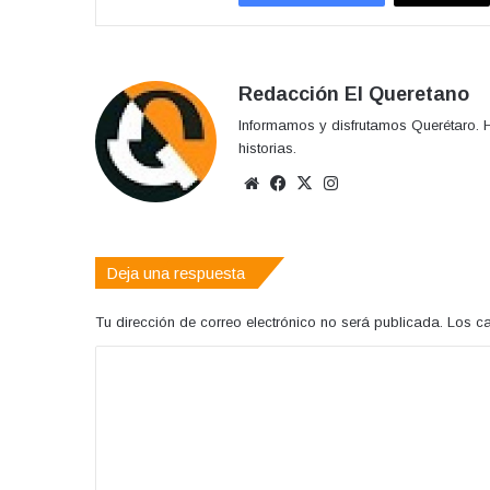
Redacción El Queretano
Informamos y disfrutamos Querétaro. H
historias.
Sitio
Facebook
X
Instagram
web
Deja una respuesta
Tu dirección de correo electrónico no será publicada.
Los c
C
o
m
e