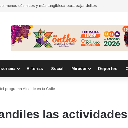
 por la seguridad durante sesión estatal realizada en La Llave
nsorama
Arterias
Social
Mirador
Deportes
C
del programa Alcalde en tu Calle
ndiles las actividade