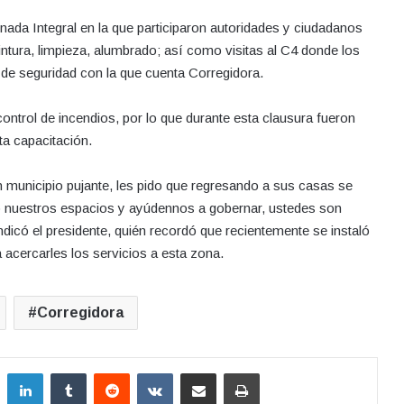
nada Integral en la que participaron autoridades y ciudadanos
ntura, limpieza, alumbrado; así como visitas al C4 donde los
de seguridad con la que cuenta Corregidora.
ntrol de incendios, por lo que durante esta clausura fueron
a capacitación.
 municipio pujante, les pido que regresando a sus casas se
ndo nuestros espacios y ayúdennos a gobernar, ustedes son
ndicó el presidente, quién recordó que recientemente se instaló
 acercarles los servicios a esta zona.
Corregidora
LinkedIn
Tumblr
Reddit
VKontakte
Compartir por correo electrónico
Imprimir