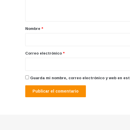
n
t
a
r
Nombre
*
i
o
*
Correo electrónico
*
Guarda mi nombre, correo electrónico y web en es