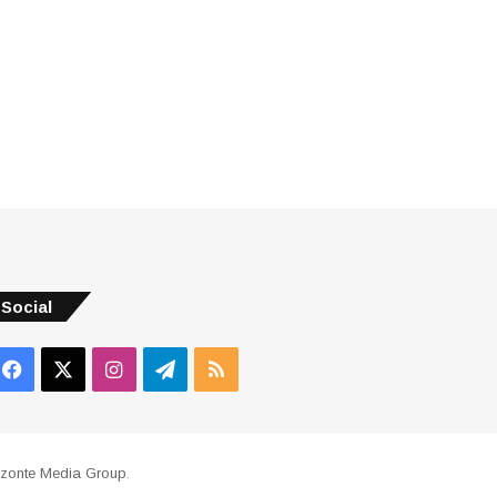
Social
Facebook
X
Instagram
Telegram
RSS
izonte Media Group
.