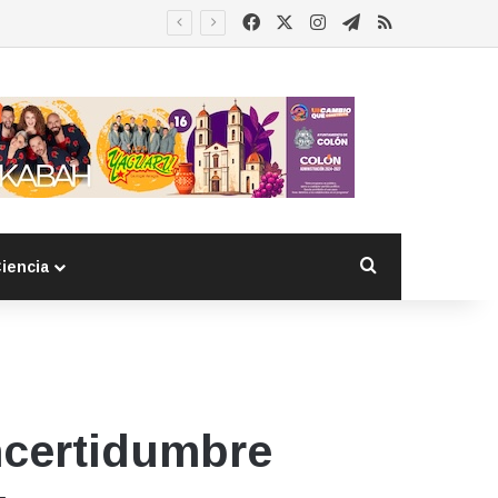
Facebook
X
Instagram
Telegram
RSS
Buscar por
iencia
ncertidumbre