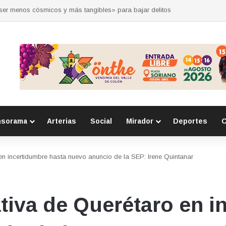
 por la seguridad durante sesión estatal realizada en La Llave
nsorama
Arterias
Social
Mirador
Deportes
C
 incertidumbre hasta nuevo anuncio de la SEP: Irene Quintanar
iva de Querétaro en i