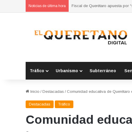
Refuerzan municipios coordinación
Noticias de última hora
Tráfico
Urbanismo
Subterráneo
Se
Inicio
/
Destacadas
/
Comunidad educativa de Querétaro en
Destacadas
Tráfico
Comunidad educat