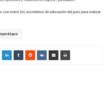
 con todos los secretarios de educación del país para realizar
uerétaro
LinkedIn
Tumblr
Reddit
VKontakte
Compartir por correo electrónico
Imprimir