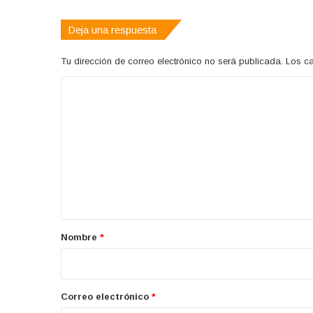
Deja una respuesta
Tu dirección de correo electrónico no será publicada.
Los c
C
o
m
e
n
t
a
r
Nombre
*
i
o
*
Correo electrónico
*