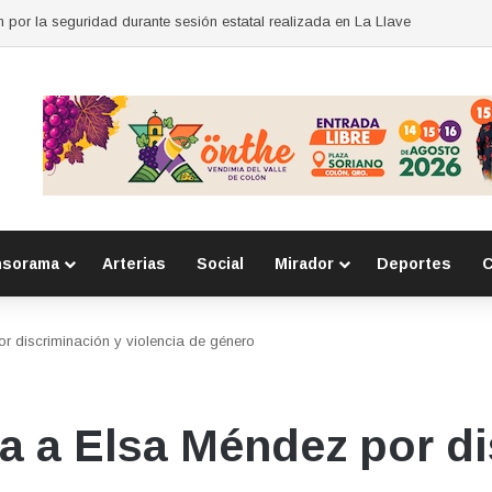
r Herramientas para Exportar
nsorama
Arterias
Social
Mirador
Deportes
C
r discriminación y violencia de género
a a Elsa Méndez por di