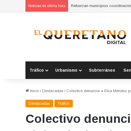
Clausura Marco Del Prete el talle
Noticias de última hora
Tráfico
Urbanismo
Subterráneo
Se
Inicio
/
Destacadas
/
Colectivo denuncia a Elsa Méndez po
Destacadas
Tráfico
Colectivo denunci