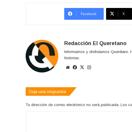
Facebook
X
Redacción El Queretano
Informamos y disfrutamos Querétaro. H
historias.
Sitio
Facebook
X
Instagram
web
Deja una respuesta
Tu dirección de correo electrónico no será publicada.
Los c
C
o