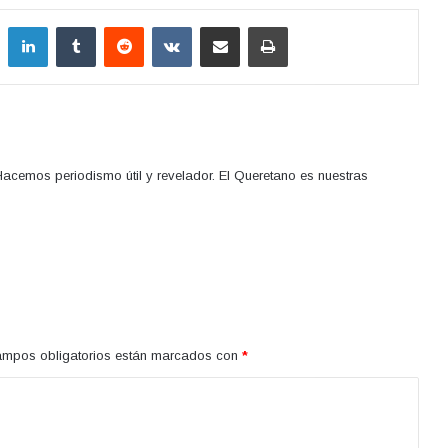
LinkedIn
Tumblr
Reddit
VKontakte
Compartir por correo electrónico
Imprimir
acemos periodismo útil y revelador. El Queretano es nuestras
ampos obligatorios están marcados con
*