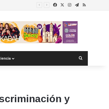
Facebook
X
Instagram
Telegram
RSS
Buscar por
iencia
scriminación y