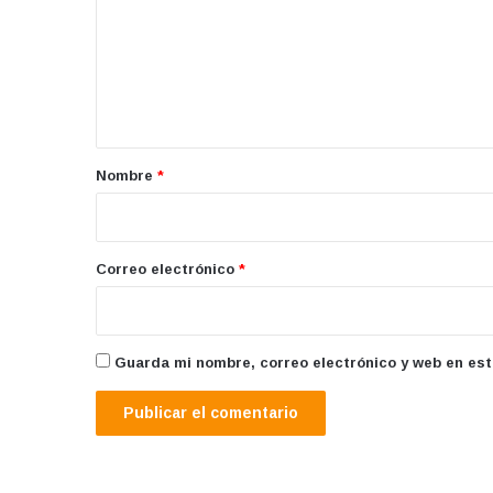
m
e
n
t
a
r
Nombre
*
i
o
*
Correo electrónico
*
Guarda mi nombre, correo electrónico y web en es