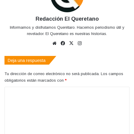
Redacción El Queretano
Informamos y disfrutamos Querétaro. Hacemos periodismo útil y
revelador. El Queretano es nuestras historias.
Sitio
Facebook
X
Instagram
web
Deja una respuesta
Tu dirección de correo electrónico no será publicada.
Los campos
obligatorios están marcados con
*
C
o
m
e
n