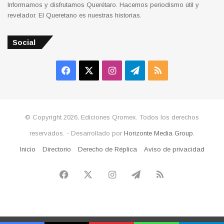
Informamos y disfrutamos Querétaro. Hacemos periodismo útil y
revelador. El Queretano es nuestras historias.
Social
Facebook
X
Instagram
Telegram
RSS
© Copyright 2026, Ediciones Qromex. Todos los derechos
reservados. - Desarrollado por
Horizonte Media Group
.
Inicio
Directorio
Derecho de Réplica
Aviso de privacidad
Facebook
X
Instagram
Telegram
RSS